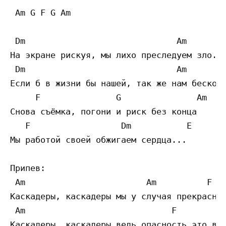
 Am G F G Am 

 Dm                              Am

На экране рискуя, мы лихо преследуем зло.  
 Dm                              Am

Если б в жизни бы нашей, так же нам бесконе
     F               G               Am 

Снова съёмка, погони и риск без конца  

   F                  Dm           E

Мы работой своей обжигаем сердца...  

Припев: 

 Am                        Am          F   
Каскадеры, каскадеры мы у случая прекрасног
 Am                             F          
Каскадеры, каскадеры ведь опасность это в о