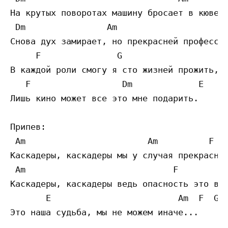
На крутых поворотах машину бросает в кювет.
 Dm                Am

Снова дух замирает, но прекрасней профессии
     F               G                   Am
В каждой роли смогу я сто жизней прожить,  
   F                  Dm             E

Лишь кино может все это мне подарить. 

Припев: 

 Am                        Am          F   
Каскадеры, каскадеры мы у случая прекрасног
 Am                             F          
Каскадеры, каскадеры ведь опасность это в о
       E                         Am  F  G  
Это наша судьба, мы не можем иначе...  
