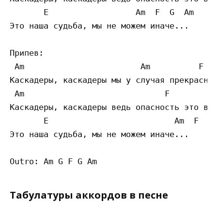
       E                  Am  F  G  Am

Это наша судьба, мы не можем иначе...  

Припев: 

 Am                        Am          F   
Каскадеры, каскадеры мы у случая прекрасног
 Am                             F          
Каскадеры, каскадеры ведь опасность это в о
       E                          Am  F  G 
Это наша судьба, мы не можем иначе...  

Табулатуры аккордов в песне