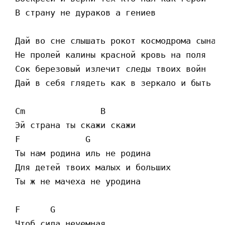
 В страну не дураков а гениев

 Дай во сне слышать рокот космодрома сынам

 Не пролей калины красной кровь на поля

 Сок березовый излечит следы твоих войн

 Дай в себя глядеть как в зеркало и быть со
 Cm               B

 Эй страна ты скажи скажи

 F             G

 Ты нам родина иль не родина

 Для детей твоих малых и больших

 Ты ж не мачеха не уродина

 F      G

 Чтоб сила неуемная
