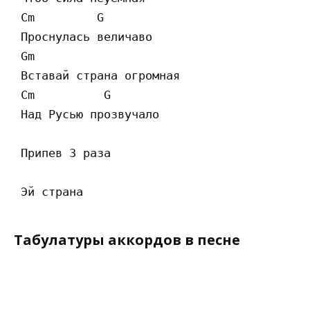
 Cm         G

 Проснулась величаво

 Gm

 Вставай страна огромная

 Cm          G

 Над Русью прозвучало

 Припев 3 раза

Табулатуры аккордов в песне