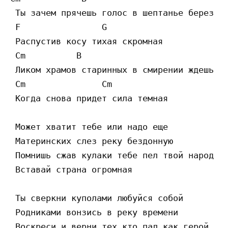
 Ты зачем прячешь голос в шептанье берез

 F                G

 Распустив косу тихая скромная

 Cm          B

 Ликом храмов старинных в смирении ждешь

 Cm               Cm

 Когда снова придет сила темная

 Может хватит тебе или надо еще

 Материнских слез реку бездонную

 Помнишь сжав кулаки тебе пел твой народ

 Вставай страна огромная

 Ты сверкни куполами любуйся собой

 Родниками вонзись в реку времени

 Воскреси и верни тех кто пал как герой
