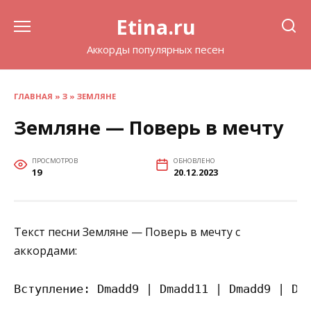
Перейти
Etina.ru
к
содержанию
Аккорды популярных песен
ГЛАВНАЯ
»
З
»
ЗЕМЛЯНЕ
Земляне — Поверь в мечту
ПРОСМОТРОВ
ОБНОВЛЕНО
19
20.12.2023
Текст песни Земляне — Поверь в мечту с
аккордами:
Вступление: Dmadd9 | Dmadd11 | Dmadd9 | Dma