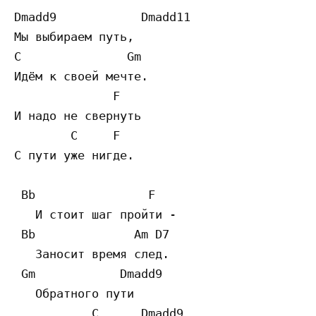
Dmadd9            Dmadd11

Мы выбираем путь,

C               Gm

Идём к своей мечте.

              F

И надо не свернуть

        C     F

С пути уже нигде.

 Bb                F

   И стоит шаг пройти -

 Bb              Am D7

   Заносит время след.

 Gm            Dmadd9

   Обратного пути

           C      Dmadd9
