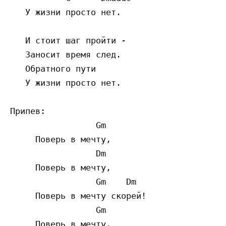
   У жизни просто нет.

   И стоит шаг пройти -

   Заносит время след.

   Обратного пути

   У жизни просто нет.

Припев:

                 Gm

     Поверь в мечту,

                 Dm

     Поверь в мечту,

                 Gm    Dm

     Поверь в мечту скорей!

                 Gm

     Поверь в мечту,
