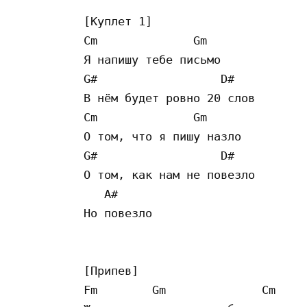
[Куплет 1]

Cm              Gm

Я напишу тебе письмо

G#                  D#

В нём будет ровно 20 слов

Cm              Gm

О том, что я пишу назло

G#                  D#

О том, как нам не повезло

   A#

Но повезло

[Припев]

Fm        Gm              Cm     