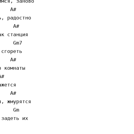
мся, заново

   A#

, радостно

    A#

к станция

    Gm7

сгореть

   A#

 комнаты

#

жется

   A#

, жмурятся

    Gm

задеть их
