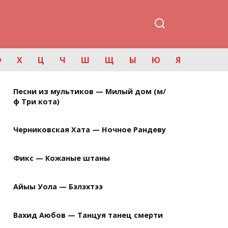
Ф
Х
Ц
Ч
Ш
Щ
Ы
Ю
Я
Песни из мультиков — Милый дом (м/
ф Три кота)
Черниковская Хата — Ночное Рандеву
Фикс — Кожаные штаны
Айыы Уола — Бэлэхтээ
Вахид Аюбов — Танцуя танец смерти