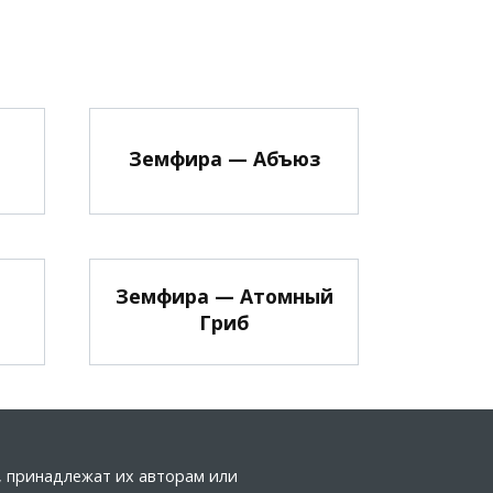
Земфира — Абъюз
Земфира — Атомный
Гриб
а, принадлежат их авторам или