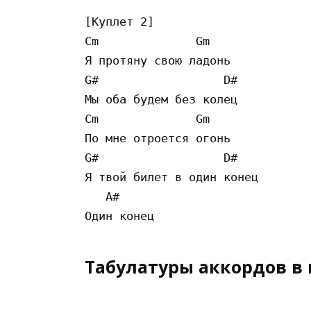
[Куплет 2]

Cm              Gm

Я протяну свою ладонь

G#                  D#

Мы оба будем без колец

Cm              Gm

По мне отроется огонь

G#                  D#

Я твой билет в один конец

   A#

Табулатуры аккордов в 