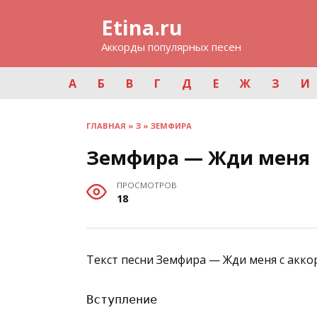
Перейти
Etina.ru
к
содержанию
Аккорды популярных песен
А
Б
В
Г
Д
Е
Ж
З
И
ГЛАВНАЯ
»
З
»
ЗЕМФИРА
Земфира — Жди меня
ПРОСМОТРОВ
18
Текст песни Земфира — Жди меня с акко
Вступление
