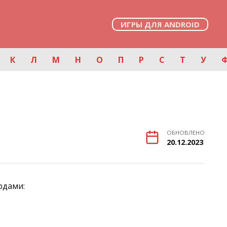
ИГРЫ ДЛЯ ANDROID
К
Л
М
Н
О
П
Р
С
Т
У
ОБНОВЛЕНО
20.12.2023
рдами: