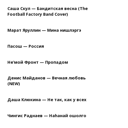
Саша Скул — Бандитская весна (The
Football Factory Band Cover)
Марат Яруллин — Мина нишлэргэ
Пасош — Россия
Не’мой Фронт — Пропадом
Денис Майданов — Вечная любовь
(NEW)
Даша Клюкина — Не так, как у всех
Чингис Раднаев — Наhанай ошолго