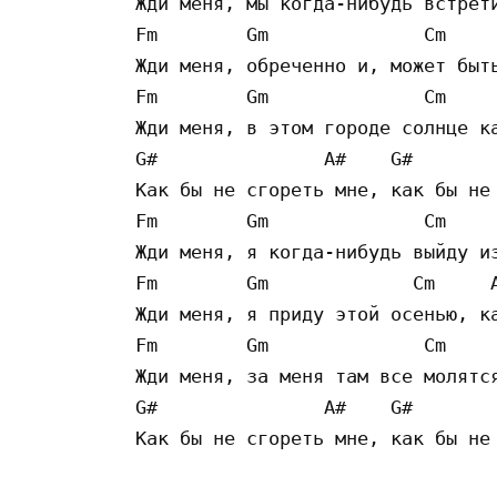
Жди меня, мы когда-нибудь встрети
Fm        Gm              Cm     
Жди меня, обреченно и, может быть
Fm        Gm              Cm     
Жди меня, в этом городе солнце ка
G#               A#    G#        
Как бы не сгореть мне, как бы не 
Fm        Gm              Cm     
Жди меня, я когда-нибудь выйду из
Fm        Gm             Cm     A
Жди меня, я приду этой осенью, ка
Fm        Gm              Cm     
Жди меня, за меня там все молятся
G#               A#    G#        
Как бы не сгореть мне, как бы не 