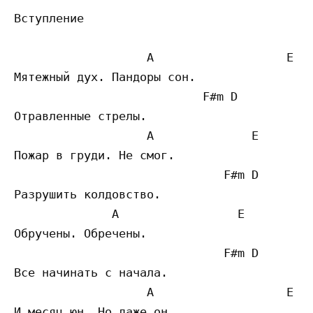
Вступление

                   A                   E

Мятежный дух. Пандоры сон.

                           F#m D

Отравленные стрелы.

                   A              E

Пожар в груди. Не смог.

                              F#m D

Разрушить колдовство.

              A                 E

Обручены. Обречены.

                              F#m D

Все начинать с начала.

                   A                   E

И месяц юн. Но даже он.
