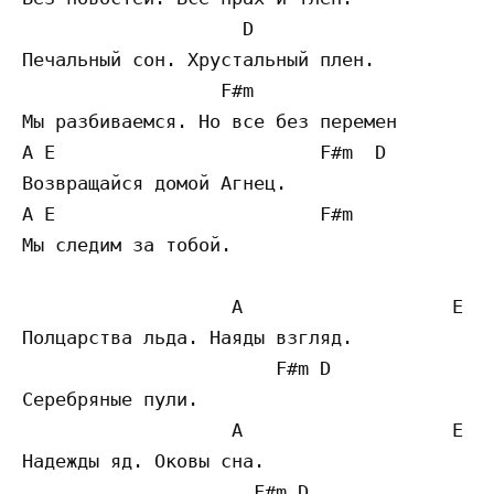
                    D                      
Печальный сон. Хрустальный плен.

                  F#m                      
Мы разбиваемся. Но все без перемен

A E                        F#m  D

Возвращайся домой Агнец.

A E                        F#m           A 
Мы следим за тобой.

                   A                   E

Полцарства льда. Наяды взгляд.

                       F#m D 

Серебряные пули.

                   A                   E

Надежды яд. Оковы сна.

                     F#m D
