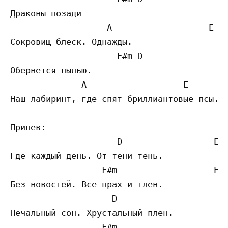
Драконы позади

                   A                   E

Сокровищ блеск. Однажды.

                     F#m D

Обернется пылью.

              A                   E        
Наш лабиринт, где спят бриллиантовые псы.

Припев:

                     D                  E

Где каждый день. От тени тень.

                  F#m                   E

Без новостей. Все прах и тлен.

                    D                      
Печальный сон. Хрустальный плен.

                  F#m                      