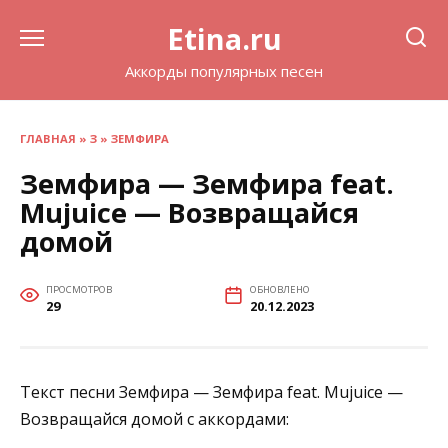
Перейти
Etina.ru
к
содержанию
Аккорды популярных песен
ГЛАВНАЯ
»
З
»
ЗЕМФИРА
Земфира — Земфира feat.
Mujuice — Возвращайся
домой
ПРОСМОТРОВ
ОБНОВЛЕНО
29
20.12.2023
Текст песни Земфира — Земфира feat. Mujuice —
Возвращайся домой с аккордами: