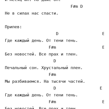
                           F#m D

Не в силах нас спасти.

Припев:

                     D                  E

Где каждый день. От тени тень.

                  F#m                   E

Без новостей. Все прах и тлен.

                    D                      
Печальный сон. Хрустальный плен.

                  F#m                      
Мы разбиваемся. На тысячи частей. 

                    D                  E

Где каждый день. От тени тень.

                  F#m                   E

Без новостей. Все прах и тлен.
