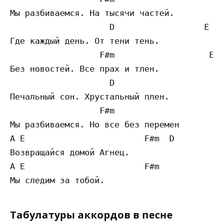
Мы разбиваемся. На тысячи частей. 

                    D                  E

Где каждый день. От тени тень.

                  F#m                   E

Без новостей. Все прах и тлен.

                    D                      
Печальный сон. Хрустальный плен.

                  F#m                      
Мы разбиваемся. Но все без перемен

A E                        F#m  D

Возвращайся домой Агнец.

A E                        F#m           A 
Табулатуры аккордов в песне