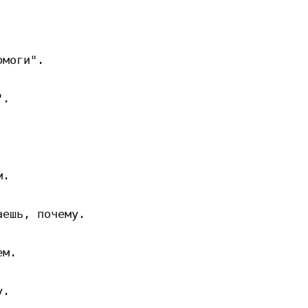
моги".

.

.

ешь, почему.

м.

.
