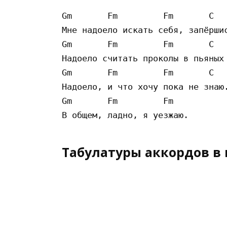
Gm       Fm         Fm       C

Мне надоело искать себя, запёршис
Gm       Fm         Fm       C

Надоело считать проколы в пьяных 
Gm       Fm         Fm       C

Надоело, и что хочу пока не знаю.
Gm       Fm         Fm       

Табулатуры аккордов в 