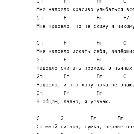
Gm       Fm         Fm       C

Мне надоело красиво улыбаться все
Gm       Fm         Fm       F7

Мне надоело, но не скажу я никому
Gm       Fm         Fm       C

Мне надоело искать себя, запёршис
Gm       Fm         Fm       C

Надоело считать проколы в пьяных 
Gm       Fm         Fm       C

Надоело, и что хочу пока не знаю.
Gm       Fm         Fm       

В общем, ладно, я уезжаю.

C       G         Fm       Fm

Со мной гитара, сумка, черные очк