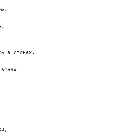
м.

.

ь в стенах.

венах.



и,
