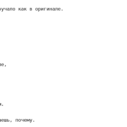
учало как в оригинале.

е,

.

ешь, почему.
