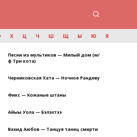
Ф
Х
Ц
Ч
Ш
Щ
Ы
Ю
Я
Песни из мультиков — Милый дом (м/
ф Три кота)
Черниковская Хата — Ночное Рандеву
Фикс — Кожаные штаны
Айыы Уола — Бэлэхтээ
Вахид Аюбов — Танцуя танец смерти