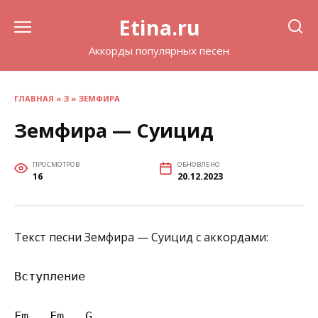
Перейти
Etina.ru
к
содержанию
Аккорды популярных песен
ГЛАВНАЯ
»
З
»
ЗЕМФИРА
Земфира — Суицид
ПРОСМОТРОВ
ОБНОВЛЕНО
16
20.12.2023
Текст песни Земфира — Суицид с аккордами:
Вступление

Fm   Fm   G
