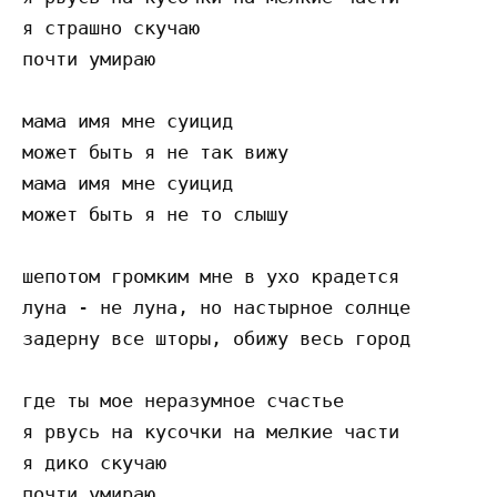
я страшно скучаю

почти умираю

мама имя мне суицид

может быть я не так вижу

мама имя мне суицид

может быть я не то слышу

шепотом громким мне в ухо крадется

луна - не луна, но настырное солнце

задерну все шторы, обижу весь город

где ты мое неразумное счастье

я рвусь на кусочки на мелкие части

я дико скучаю
