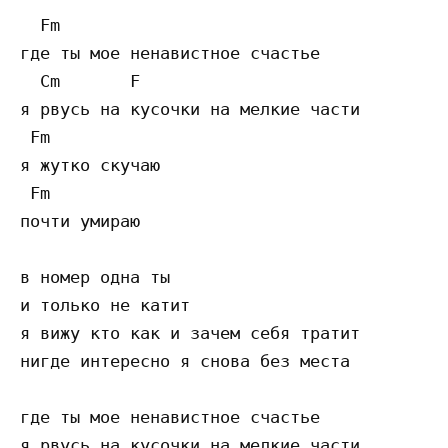
  Fm

где ты мое ненавистное счастье

  Cm       F

я рвусь на кусочки на мелкие части

 Fm

я жутко скучаю

 Fm

почти умираю

в номер одна ты

и только не катит

я вижу кто как и зачем себя тратит

нигде интересно я снова без места

где ты мое ненавистное счастье

я рвусь на кусочки на мелкие части
