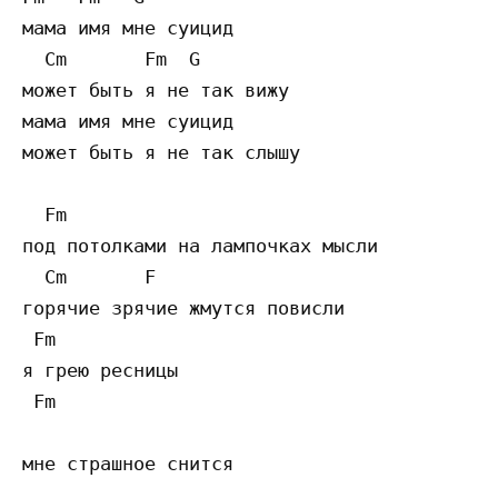
мама имя мне суицид

  Cm       Fm  G

может быть я не так вижу

мама имя мне суицид

может быть я не так слышу

  Fm

под потолками на лампочках мысли

  Cm       F

горячие зрячие жмутся повисли

 Fm

я грею ресницы

 Fm

мне страшное снится
