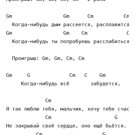
Gm                 Gm      Cm          Cm

  Когда-нибудь дым рассеется, расплавится,

Gm                 Gm    Cm             Cm 
  Когда-нибудь ты попробуешь расслабиться.

  Проигрыш: Gm, Gm, Cm, Cm

Gm     G             Cm   C    Gm         G
     Когда-нибудь всё       забудется,    н
             Cm                          G 
Я так люблю тебя, мальчик, хочу тебе счасть
             Cm                     G      
Не закрывай своё сердце, оно ещё бьётся.

          Cm                    G          