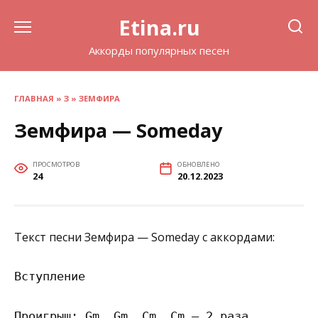
Перейти
Etina.ru
к
содержанию
Аккорды популярных песен
ГЛАВНАЯ
»
З
»
ЗЕМФИРА
Земфира — Someday
ПРОСМОТРОВ
ОБНОВЛЕНО
24
20.12.2023
Текст песни Земфира — Someday с аккордами:
Вступление

Проигрыш: Gm, Gm, Cm, Cm — 2 раза
