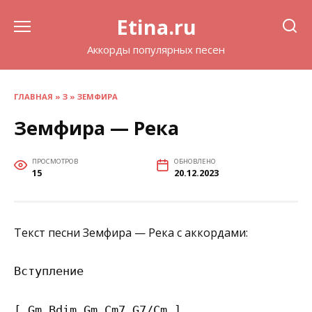
Перейти
Etina.ru
к
содержанию
Аккорды популярных песен
ГЛАВНАЯ
»
З
»
ЗЕМФИРА
Земфира — Река
ПРОСМОТРОВ
ОБНОВЛЕНО
15
20.12.2023
Текст песни Земфира — Река с аккордами:
Вступление

[ Gm Bdim Gm Cm7 G7/Cm ]
