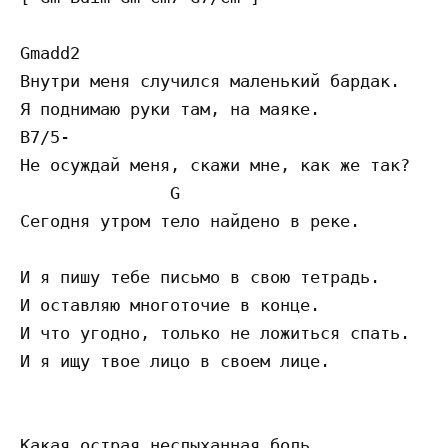
Gmadd2

Внутри меня случился маленький бардак.

Я поднимаю руки там, на маяке.

B7/5-

Не осуждай меня, скажи мне, как же так?

               G

Сегодня утром тело найдено в реке.

И я пишу тебе письмо в свою тетрадь.

И оставляю многоточие в конце.

И что угодно, только не ложиться спать.

И я ищу твое лицо в своем лице.

Какая острая неслыханная боль.
