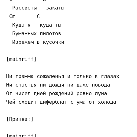
  Рассветы   закаты

 Cm       C

  Куда я   куда ты

  Бумажных пилотов

  Изрежем в кусочки

[mainriff]

Ни грамма сожаленья и только в глазах

Ни счастья ни дождя ни даже повода

От чисел дней рождений ровно луна

Чей сходит циферблат с ума от холода

[Припев:]

[mainriff]
