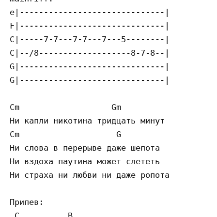
e|------------------------------|

F|------------------------------|

C|-----7-7---7-7---7---5--------|

C|--/8-------------------8-7-8--|

G|------------------------------|

G|------------------------------|

Cm                   Gm

Ни капли никотина тридцать минут

Cm                    G

Ни слова в перерыве даже шепота

Ни вздоха паутина может слететь

Ни страха ни любви ни даже ропота

Припев:

 C          B
