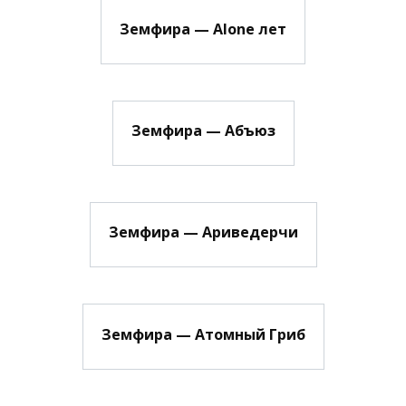
Земфира — Alone лет
Земфира — Абъюз
Земфира — Ариведерчи
Земфира — Атомный Гриб