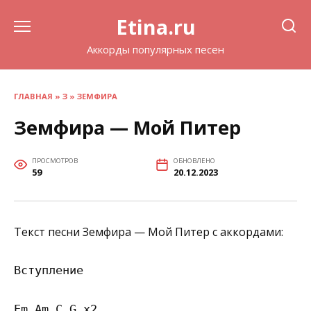
Перейти
Etina.ru
к
содержанию
Аккорды популярных песен
ГЛАВНАЯ
»
З
»
ЗЕМФИРА
Земфира — Мой Питер
ПРОСМОТРОВ
ОБНОВЛЕНО
59
20.12.2023
Текст песни Земфира — Мой Питер с аккордами:
Вступление

Em Am C G х2
