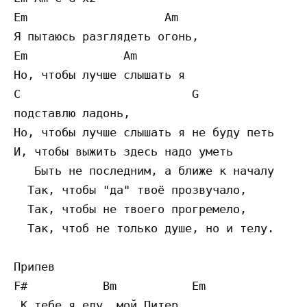
Em                    Am

Я пытаюсь разглядеть огонь,

Em              Am

Но, чтобы лучше слышать я

C                         G

подставлю ладонь,

Но, чтобы лучше слышать я не буду петь

И, чтобы выжить здесь надо уметь

   Быть не последним, а ближе к началу

  Так, чтобы "да" твоё прозвучало,

  Так, чтобы не твоего прогремело,

  Так, чтоб не только душе, но и телу.

Припев 

F#           Bm           Em

 К тебе я еду, мой Питер,
