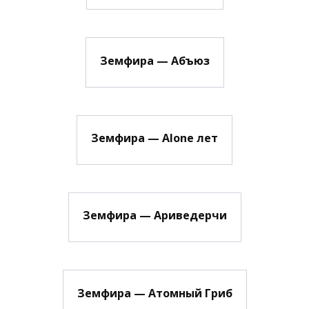
Земфира — Абъюз
Земфира — Alone лет
Земфира — Ариведерчи
Земфира — Атомный Гриб