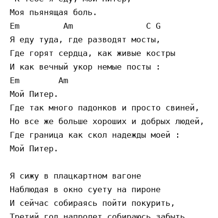
Моя пьянящая боль.

Em         Am               C G

Я еду туда, где разводят мосты,

Где горят сердца, как живые костры

И как вечный укор немые посты :

Em        Am

Мой Питер.

Где так много падонков и просто свиней,

Но все же больше хороших и добрых людей,

Где граница как скол надежды моей :

Мой Питер.

Я сижу в плацкартном вагоне

Наблюдая в окно суету на пироне

И сейчас собираясь пойти покурить,

Третий год напролет собираюсь забыть.
