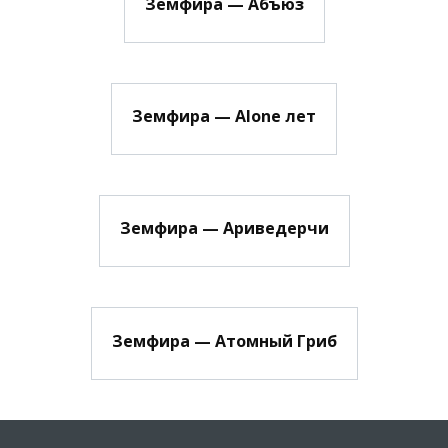
Земфира — Абъюз
Земфира — Alone лет
Земфира — Ариведерчи
Земфира — Атомный Гриб