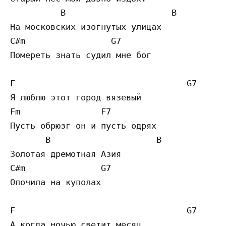
          B                     B

На московских изогнутых улицах 

C#m                 G7

Помереть знать судил мне бог 

F                                  G7

Я люблю этот город вязевый 

Fm                F7 

Пусть обрюзг он и пусть одрях 

       B                     B

Золотая дремотная Азия 

C#m               G7

Опочила на куполах 

F                                  G7

А когда ночью светит месяц, 
