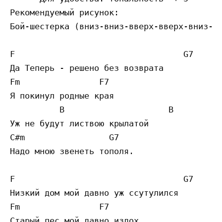
Рекомендуемый рисунок:

Бой-шестерка (вниз-вниз-вверх-вверх-вниз-вв
F                                  G7

Да Теперь - решено без возврата

Fm                F7 

Я покинул родные края 

          B                     B

Уж не будут листвою крылатой 

C#m                 G7

Надо мною звенеть тополя. 

F                                  G7

Низкий дом мой давно уж ссутулился 

Fm                F7 

Старый пес мой давно издох. 
