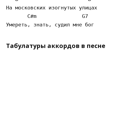
На московских изогнутых улицах 

       C#m               G7

Табулатуры аккордов в песне