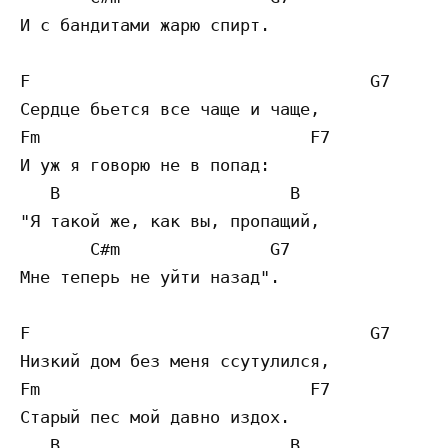
И с бандитами жарю спирт. 

F                                  G7

Сердце бьется все чаще и чаще, 

Fm                           F7 

И уж я говорю не в попад: 

   B                       B

"Я такой же, как вы, пропащий, 

       C#m               G7

Мне теперь не уйти назад". 

F                                  G7

Низкий дом без меня ссутулился, 

Fm                           F7 

Старый пес мой давно издох. 

   B                       B
