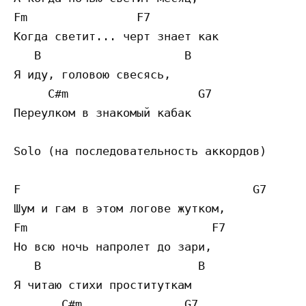
Fm                F7 

Когда светит... черт знает как 

   B                     B

Я иду, головою свесясь, 

     C#m                   G7

Переулком в знакомый кабак 

Solo (на последовательность аккордов)

F                                  G7

Шум и гам в этом логове жутком, 

Fm                           F7 

Но всю ночь напролет до зари, 

   B                       B

Я читаю стихи проституткам 

       C#m               G7
