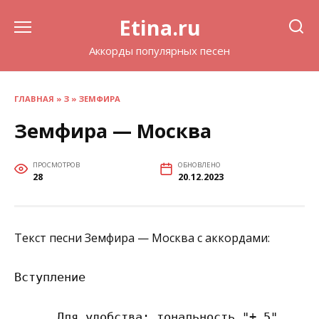
Перейти
Etina.ru
к
содержанию
Аккорды популярных песен
ГЛАВНАЯ
»
З
»
ЗЕМФИРА
Земфира — Москва
ПРОСМОТРОВ
ОБНОВЛЕНО
28
20.12.2023
Текст песни Земфира — Москва с аккордами:
Вступление

      Для удобства: тональность "+ 5"
