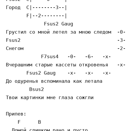
Город  C|--------3--|

       F|--2--------|

             Fsus2 Gaug

Грустил со мной летел за мною следом  -0-  
Fsus2                                 -3-  
Снегом                                -2-  
            F7sus4   -0-   -6-   -x-

Вчерашним старые кассеты откровенья   -x-  
       Fsus2 Gaug    -x-   -x-   -x-

До одуренья вспоминала как летала

        Bsus2

Твои картинки мне глаза сожгли

Припев:

    F      B

  Домой слишком рано и пусто
