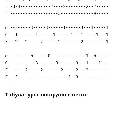
F|-3/4------------2----2--------2--2-------
F|-------------------3-------------0-------
e|--3-----3-----3------1------3---1-----11-
C|--1-------1------1------1---1-----1---11-
F|--2---2-----2------2--------2---------12-
e|--------0------0--------------1--0-------
C|----------3-------3-------3---1----1-----
F|------2-----2-------2-----2---2----------
Табулатуры аккордов в песне