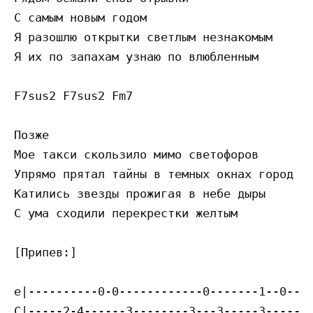
С самым новым годом

Я разошлю открытки светлым незнакомым

Я их по запахам узнаю по влюбленным

F7sus2 F7sus2 Fm7

Позже

Мое такси скользило мимо светофоров

Упрямо прятал тайны в темных окнах город

Катились звезды прожигая в небе дыры

С ума сходили перекрестки желтым

[Припев:]

e|----------0-0------------0-------1--0----
C|-----2-4------3--------3---3-----3-----2-