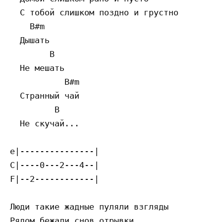
  С тобой слишком поздно и грустно

    B#m

  Дышать

        B

  Не мешать

           B#m

  Странный чай

         B

  Не скучай...

e|---------------|

C|----0---2---4--|

F|--2------------|

Люди такие жадные пуляли взгляды

Рядом бежали снов отрывки
