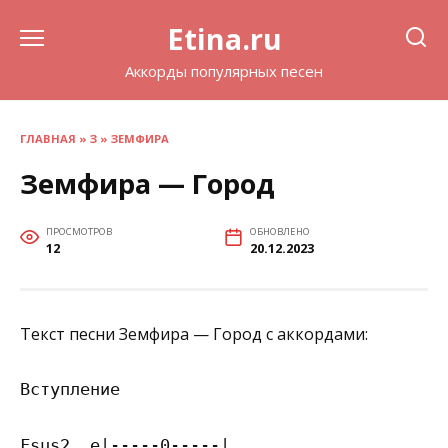
Перейти
Etina.ru
к
содержанию
Аккорды популярных песен
ГЛАВНАЯ
»
З
»
ЗЕМФИРА
Земфира — Город
ПРОСМОТРОВ
ОБНОВЛЕНО
12
20.12.2023
Текст песни Земфира — Город с аккордами:
Вступление

Fsus2  e|-----0-----|
