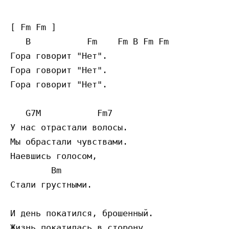
[ Fm Fm ]

   B           Fm    Fm B Fm Fm

Гора говорит "Нет".

Гора говорит "Нет".

Гора говорит "Нет".

   G7M           Fm7

У нас отрастали волосы.

Мы обрастали чувствами.

Наевшись голосом,

        Bm

Стали грустными.

И день покатился, брошенный.

Жизнь покатилась в сторону.
