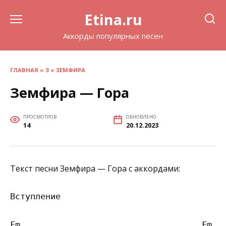
Перейти
Etina.ru
к
содержанию
Аккорды популярных песен
ГЛАВНАЯ
»
З
»
ЗЕМФИРА
Земфира — Гора
ПРОСМОТРОВ
ОБНОВЛЕНО
14
20.12.2023
Текст песни Земфира — Гора с аккордами:
Вступление

Fm                                    Fm
