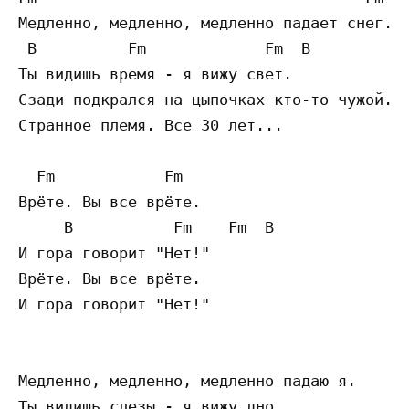
Медленно, медленно, медленно падает снег.

 B          Fm             Fm  B

Ты видишь время - я вижу свет.

Сзади подкрался на цыпочках кто-то чужой.

Странное племя. Все 30 лет...

  Fm            Fm

Врёте. Вы все врёте.

     B           Fm    Fm  B

И гора говорит "Нет!"

Врёте. Вы все врёте.

И гора говорит "Нет!"

Медленно, медленно, медленно падаю я.

Ты видишь слезы - я вижу дно.
