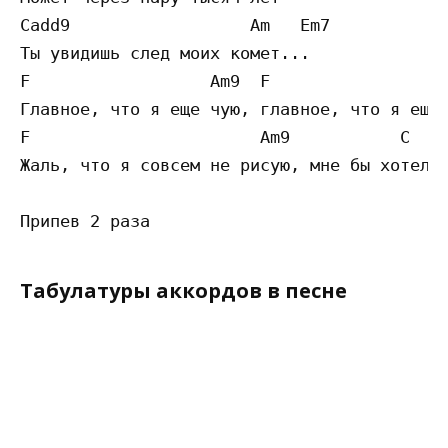
Cadd9                  Am   Em7

Ты увидишь след моих комет...

F                  Am9  F                  
Главное, что я еще чую, главное, что я еще 
F                       Am9           C

Жаль, что я совсем не рисую, мне бы хотелос
Табулатуры аккордов в песне