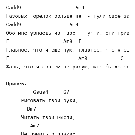
Cadd9                  Am9                 
Газовых горелок больше нет - нули свое заби
Cadd9                Am9                  E
Обо мне узнаешь из газет - учти, они привир
F                  Am9  F                  
Главное, что я еще чую, главное, что я еще 
F                       Am9           C

Жаль, что я совсем не рисую, мне бы хотелос
Припев:

         Gsus4     G7

     Рисовать твои руки,

       Dm7

     Читать твои мысли,

        Am7

     Не думать о звуках,
