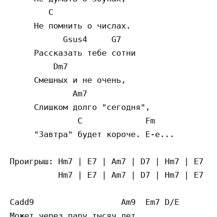
        C

     Не помнить о числах.

           Gsus4     G7

     Рассказать тебе сотни

         Dm7

     Смешных и не очень,

             Am7

     Слишком долго "сегодня",

              C             Fm

     "Завтра" будет короче. Е-е...

Проигрыш: Hm7 | E7 | Am7 | D7 | Hm7 | E7 | 
          Hm7 | E7 | Am7 | D7 | Hm7 | E7 | 
Cadd9                  Am9  Em7 D/E

Может через пару тысяч лет
