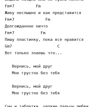
Fm+7         Fm

Живу неслышно и как представится

Fm+7             Fm

Долгожданное ничто

Fm+7           Fm

Пишу пластинку, пока все нравится

Gm7                   C

Вот только знаешь что...

   Вернись, мой друг

   Мне грустно без тебя

   Вернись, мой друг

   Мне грустно без тебя

Сны и таблетки, цепкие пальцы любви
