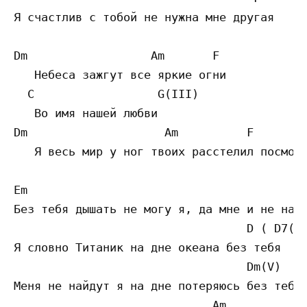
Я счастлив с тобой не нужна мне другая

Dm                  Am       F

   Небеса зажгут все яркие огни 

  C                  G(III)

   Во имя нашей любви 

Dm                    Am          F        
   Я весь мир у ног твоих расстелил посмотр
Em                                         
Без тебя дышать не могу я, да мне и не надо
                                  D ( D7(V)
Я словно Титаник на дне океана без тебя 

                                  Dm(V)

Меня не найдут я на дне потеряюсь без тебя 
                             Am 
