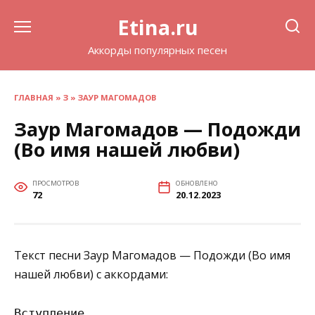
Перейти
Etina.ru
к
содержанию
Аккорды популярных песен
ГЛАВНАЯ
»
З
»
ЗАУР МАГОМАДОВ
Заур Магомадов — Подожди
(Во имя нашей любви)
ПРОСМОТРОВ
ОБНОВЛЕНО
72
20.12.2023
Текст песни Заур Магомадов — Подожди (Во имя
нашей любви) с аккордами:
Вступление
