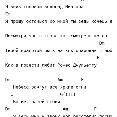
Я вниз головой водопад Ниагара  

Em                                         
Я прошу останься со мной ты ведь хочешь я з
                                          D
Посмотри мне в глаза как смотрела когда-то 
                                    Dm

Твоей красотой быть на век очарован я люблю
                                   F

Как в повести любит Ромео Джульетту 

Dm                  Am       F

   Небеса зажгут все яркие огни 

  C                  G(III)

   Во имя нашей любви 

Dm                    Am          F        
   Я весь мир у твоих ног расстелил посмотр