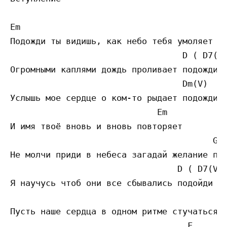
Em                                       G(
Подожди ты видишь, как небо тебя умоляет по
                                  D ( D7(V)
Огромными каплями дождь проливает подожди

                                  Dm(V)

Услышь мое сердце о ком-то рыдает подожди

                             Em 

И имя твоё вновь и вновь повторяет 

                                        G(I
Не молчи приди в небеса загадай желание под
                                 D ( D7(V) 
Я научусь чтоб они все сбывались подойди 

                                         Dm
Пусть наше сердца в одном ритме стучаться у
                                   F
