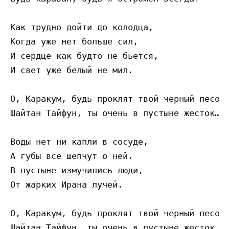
Как трудно дойти до колодца, 

Когда уже нет больше сил, 

И сердце как будто не бьется, 

И свет уже белый не мил. 

О, Каракум, будь проклят твой черный песок.
Шайтан Тайфун, ты очень в пустыне жесток… 

Воды нет ни капли в сосуде, 

А губы все шепчут о ней. 

В пустыне измучились люди, 

От жарких Ирана лучей. 

О, Каракум, будь проклят твой черный песок.
Шайтан Тайфун, ты очень в пустыне жесток… 
