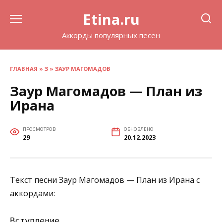
Перейти
Etina.ru
к
содержанию
Аккорды популярных песен
ГЛАВНАЯ
»
З
»
ЗАУР МАГОМАДОВ
Заур Магомадов — План из
Ирана
ПРОСМОТРОВ
ОБНОВЛЕНО
29
20.12.2023
Текст песни Заур Магомадов — План из Ирана с
аккордами:
Вступление
