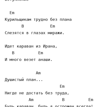
  Em                               

Курильщикам трудно без плана 

       B           Em                      
Слезятся в глазах миражи. 

Идет караван из Ирана, 

   B          Em    

И много везет анаши. 

             Am

Душистый план... 

                       Em         

Нигде не достать без труда, 

          Am            B          Em

Будь караван, будь я острожен всегда! 
