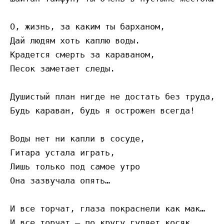
О, жизнь, за каким ты барханом, 

Дай людям хоть каплю воды. 

Крадется смерть за караваном, 

Песок заметает следы. 

Душистый план нигде не достать без труда, 

Будь караван, будь я острожен всегда! 

Воды нет ни капли в сосуде, 

Гитара устала играть, 

Лишь только под самое утро 

Она зазвучала опять… 

И все торчат, глаза покраснели как мак… 

И все торчат – по кругу гуляет косяк… 
