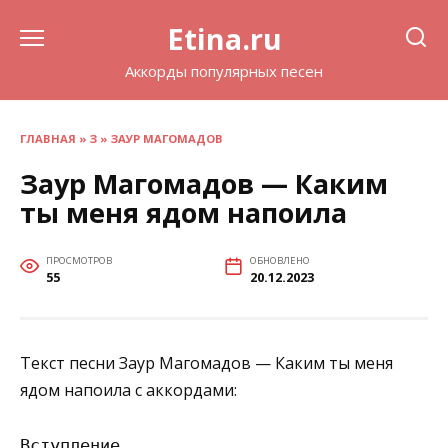
Перейти
Etina.ru
к
содержанию
Аккорды популярных песен
ГЛАВНАЯ
»
З
»
ЗАУР МАГОМАДОВ
Заур Магомадов — Каким
ты меня ядом напоила
ПРОСМОТРОВ
ОБНОВЛЕНО
55
20.12.2023
Текст песни Заур Магомадов — Каким ты меня
ядом напоила с аккордами:
Вступление
