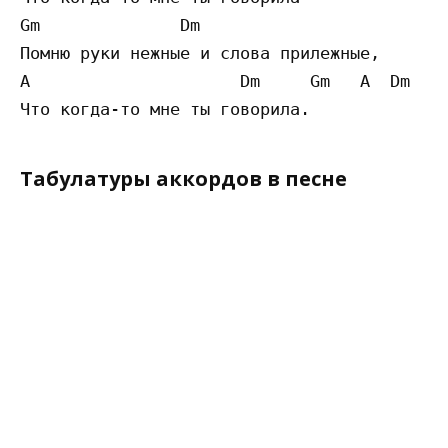
Gm              Dm 

Помню руки нежные и слова прилежные, 

A                     Dm     Gm   A  Dm 

Табулатуры аккордов в песне