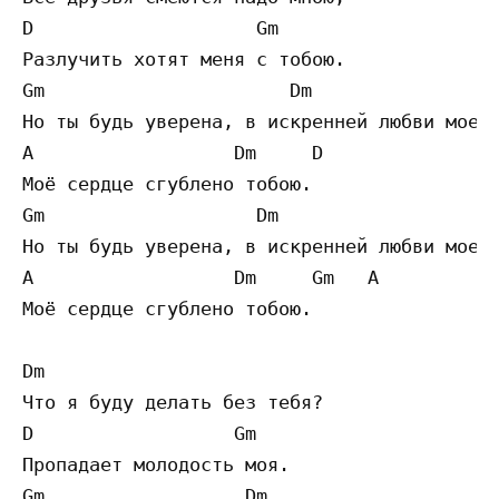
D                    Gm 

Разлучить хотят меня с тобою.

Gm                      Dm

Но ты будь уверена, в искренней любви моей,
A                  Dm     D 

Моё сердце сгублено тобою.

Gm                   Dm 

Но ты будь уверена, в искренней любви моей,
A                  Dm     Gm   A

Моё сердце сгублено тобою.

Dm

Что я буду делать без тебя?

D                  Gm 

Пропадает молодость моя.

Gm                  Dm
