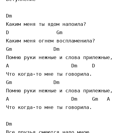
Dm 

Каким меня ты ядом напоила? 

D                Gm 

Каким меня огнем воспламенила?

Gm              Dm 

Помню руки нежные и слова прилежные, 

A                     Dm     D 

Что когда-то мне ты говорила.

Gm              Dm 

Помню руки нежные и слова прилежные, 

A                     Dm     Gm   A

Что когда-то мне ты говорила.

Dm

Все друзья смеются надо мною,
