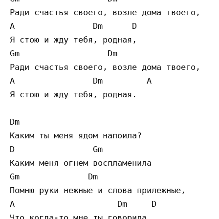
Ради счастья своего, возле дома твоего,

A                Dm      D 

Я стою и жду тебя, родная,

Gm                  Dm

Ради счастья своего, возле дома твоего,

A                Dm         A

Я стою и жду тебя, родная.

Dm 

Каким ты меня ядом напоила? 

D                Gm 

Каким меня огнем воспламенила 

Gm              Dm 

Помню руки нежные и слова прилежные,

A                     Dm     D 

Что когда-то мне ты говорила
