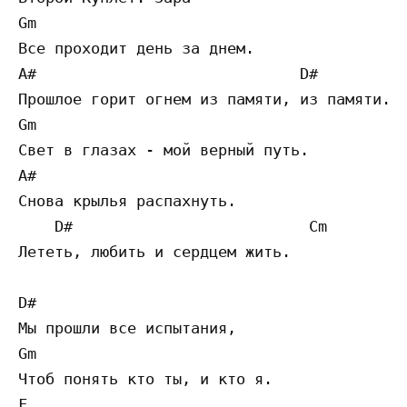
Gm

Все проходит день за днем.

A#                             D#          
Прошлое горит огнем из памяти, из памяти.

Gm

Свет в глазах - мой верный путь.

A#                         

Снова крылья распахнуть.

    D#                          Cm 

Лететь, любить и сердцем жить.

D#

Мы прошли все испытания,

Gm

Чтоб понять кто ты, и кто я.

F                                          