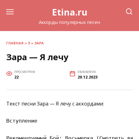
Перейти
Etina.ru
к
содержанию
Аккорды популярных песен
ГЛАВНАЯ
»
З
»
ЗАРА
Зара — Я лечу
ПРОСМОТРОВ
ОБНОВЛЕНО
22
20.12.2023
Текст песни Зара — Я лечу с аккордами:
Вступление

Рекомендуемый Бой: Восьмерка (Смотреть виде