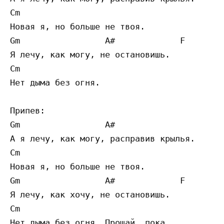
Cm

Новая я, но больше не твоя.

Gm                 A#             F 

Я лечу, как могу, не остановишь.

Cm

Нет дыма без огня.

Припев:

Gm                 A#                     F
А я лечу, как могу, расправив крылья.

Cm

Новая я, но больше не твоя.

Gm                 A#             F 

Я лечу, как хочу, не остановишь.

Cm                                         