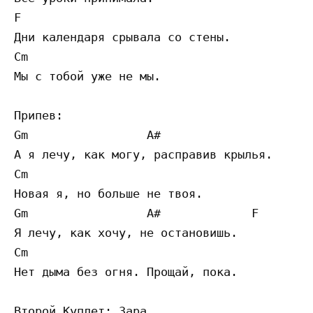
F                                         C
Дни календаря срывала со стены.

Cm 

Мы с тобой уже не мы.

Припев:

Gm                 A#                     F
А я лечу, как могу, расправив крылья.

Cm

Новая я, но больше не твоя.

Gm                 A#             F 

Я лечу, как хочу, не остановишь.

Cm

Нет дыма без огня. Прощай, пока.

Второй Куплет: Зара
