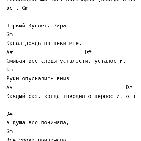
вст. Gm

Первый Куплет: Зара

Gm  

Капал дождь на веки мне,

A#                       D#               C
Смывая все следы усталости, усталости.

Gm  

Руки опускались вниз 

A#                                    D#   
Каждый раз, когда твердил о верности, о вер
D# 

А душа всё понимала,

Gm 

Все уроки принимала.
