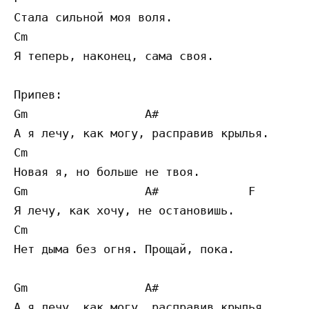
Стала сильной моя воля.

Cm

Я теперь, наконец, сама своя.

Припев:

Gm                 A#                     F
А я лечу, как могу, расправив крылья.

Cm

Новая я, но больше не твоя.

Gm                 A#             F 

Я лечу, как хочу, не остановишь.

Cm

Нет дыма без огня. Прощай, пока.

Gm                 A#                     F
А я лечу, как могу, расправив крылья.
