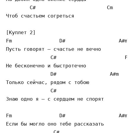
        C#                        Cm 

Чтоб счастьем согреться 

[Куплет 2]

Fm                D#                  A#m

Пусть говорят — счастье не вечно

               C#                       Fm

Не бесконечно и быстротечно

               D#                  A#m

Только сейчас, рядом с тобою

               C#                          
Знаю одно я — с сердцем не спорят 

Fm                D#                  A#m

Если бы могло оно тебе рассказать

                C#                         