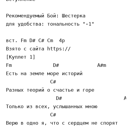
Рекомендуемый Бой: Шестерка 

для удобства: тональность "-1"

вст. Fm D# C# Cm  4p      

Взято с сайта https://

[Куплет 1]

Fm              D#             A#m

Есть на земле море историй

               C#                        Fm
Разных теорий о счастье и горе

                 D#                     A#m
Только из всех, услышанных мною

               C#                          
Верю в одно я, что с сердцем не спорят 
