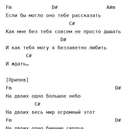
Fm              D#                 A#m

Если бы могло оно тебе рассказать

                      C#                   
Как мне без тебя совсем не просто дышать

                   D#                    A#
И как тебя могу я беззаветно любить

       C#    

И ждать… 

[Припев]

Fm                                    D# 

На двоих одно большое небо

          C#                              C
На двоих весь мир огромный этот

Fm                                    D# 

На двоих одно биение сердца
