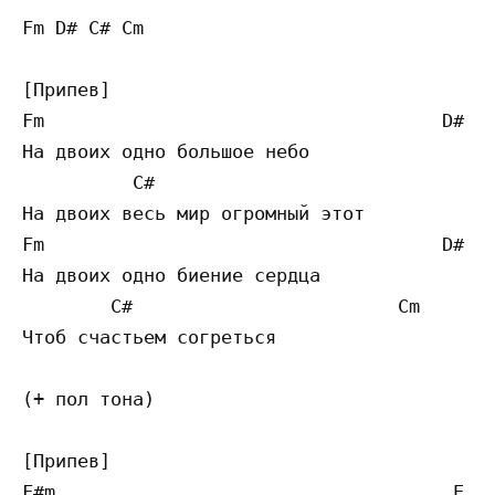
Fm D# C# Cm 

[Припев]

Fm                                    D# 

На двоих одно большое небо

          C#                              C
На двоих весь мир огромный этот

Fm                                    D# 

На двоих одно биение сердца

        C#                        Cm 

Чтоб счастьем согреться 

(+ пол тона)

[Припев]

F#m                                    E 
