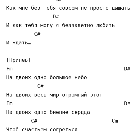
Как мне без тебя совсем не просто дышать

               D#                        A#
И как тебя могу я беззаветно любить

         C#  

И ждать… 

[Припев]

Fm                                    D# 

На двоих одно большое небо

          C#                              C
На двоих весь мир огромный этот

Fm                                    D# 

На двоих одно биение сердца

        C#                        Cm 

Чтоб счастьем согреться 
