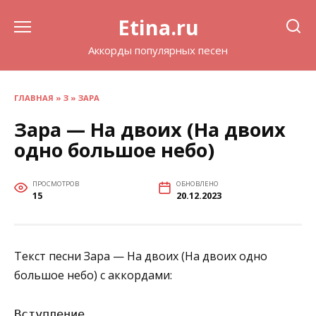
Перейти
Etina.ru
к
содержанию
Аккорды популярных песен
ГЛАВНАЯ
»
З
»
ЗАРА
Зара — На двоих (На двоих
одно большое небо)
ПРОСМОТРОВ
ОБНОВЛЕНО
15
20.12.2023
Текст песни Зара — На двоих (На двоих одно
большое небо) с аккордами:
Вступление
