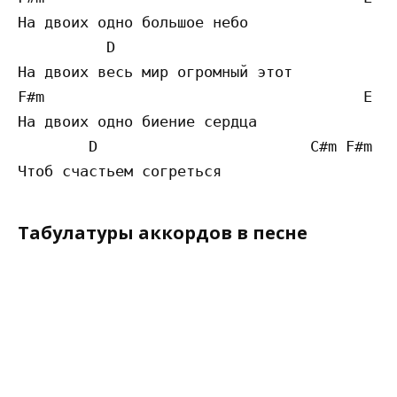
На двоих одно большое небо

          D                              C#
На двоих весь мир огромный этот

F#m                                    E 

На двоих одно биение сердца

        D                        C#m F#m  

Табулатуры аккордов в песне