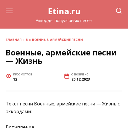
Перейти
Etina.ru
к
содержанию
Аккорды популярных песен
ГЛАВНАЯ
»
В
»
ВОЕННЫЕ, АРМЕЙСКИЕ ПЕСНИ
Военные, армейские песни
— Жизнь
ПРОСМОТРОВ
ОБНОВЛЕНО
12
20.12.2023
Текст песни Военные, армейские песни — Жизнь с
аккордами:
Вступление
