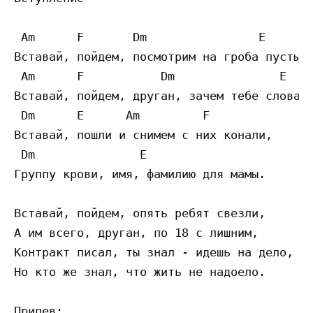
 Am      F       Dm                E

Вставай, пойдем, посмотрим на гроба пустые,
 Am      F           Dm               E

Вставай, пойдем, друган, зачем тебе слова п
 Dm      E      Am         F

Вставай, пошли и снимем с них конали, 

 Dm               E 

Группу крови, имя, фамилию для мамы. 

Вставай, пойдем, опять ребят свезли, 

А им всего, друган, по 18 с лишним, 

Контракт писал, ты знал - идешь на дело, 

Но кто же знал, что жить не надоело. 

Припев: 
