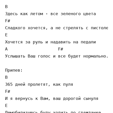
B

Здесь как летом - все зеленого цвета

F#

Сладкого хочется, а не стрелять с пистолета
E

Хочется за руль и надавить на педали

A                    F#

Услышать Ваш голос и все будет нормально.

Припев:

B

365 дней пролетят, как пуля         

F#                                   

И я вернусь к Вам, ваш дорогой сынуля 

E                                      

Демобилизуюсь буду ходить по гражданке 
