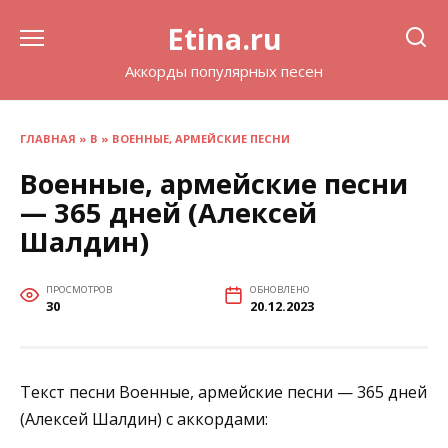
Перейти
Etina.ru
к
содержанию
Аккорды популярных песен
ГЛАВНАЯ
»
В
»
ВОЕННЫЕ, АРМЕЙСКИЕ ПЕСНИ
Военные, армейские песни
— 365 дней (Алексей
Шалдин)
ПРОСМОТРОВ
ОБНОВЛЕНО
30
20.12.2023
Текст песни Военные, армейские песни — 365 дней
(Алексей Шалдин) с аккордами: