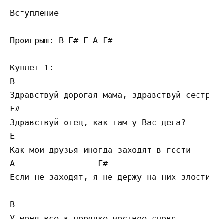
Вступление

Проигрыш: B F# E A F#

Куплет 1:

B                  

Здравствуй дорогая мама, здравствуй сестра

F#

Здравствуй отец, как там у Вас дела?

E

Как мои друзья иногда заходят в гости

A                 F#

Если не заходят, я не держу на них злости

B

У меня все в порядке честное слово
