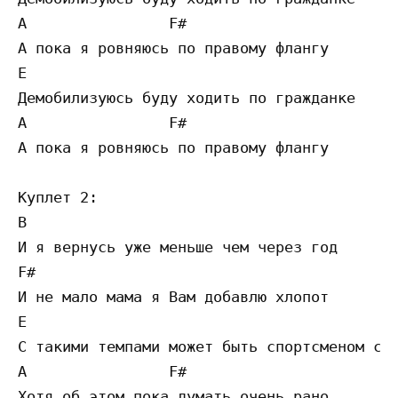
A                F#                  

А пока я ровняюсь по правому флангу  

E                                      

Демобилизуюсь буду ходить по гражданке 

A                F#                  

А пока я ровняюсь по правому флангу  

Куплет 2:

B

И я вернусь уже меньше чем через год

F#

И не мало мама я Вам добавлю хлопот

E

С такими темпами может быть спортсменом ста
A                F#

Хотя об этом пока думать очень рано
