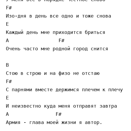
F#

Изо-дня в день все одно и тоже снова

E

Каждый день мне приходится бриться

A                 F#

Очень часто мне родной город снится

B

Стою в строю и на физо не отстаю 

F#

С парнями вместе держимся плечем к плечу

E

И неизвестно куда меня отправят завтра

A                F#

Армия - глава моей жизни я автор.
