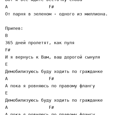
A                F#

От парня в зеленом - одного из миллиона.

Припев:

B

365 дней пролетят, как пуля         

F#                                   

И я вернусь к Вам, ваш дорогой сынуля 

E                                      

Демобилизуюсь буду ходить по гражданке 

A                F#                  

А пока я ровняюсь по правому флангу  

E                                      

Демобилизуюсь буду ходить по гражданке 

A                F#                  
