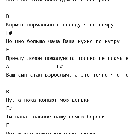
B

Кормят нормально с голоду я не помру

F#

Но мне больше мама Ваша кухня по нутру

E

Приеду домой пожалуйста только не плачьте

A                F#

Ваш сын стал взрослым, а это точно что-то з
B

Ну, а пока копают мою деньки

F#

Ты папа главное нашу семью береги 

E

Вот и все ждите весточку снова
