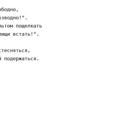
бодно, 

зводно!". 

ьтом пощелкать 

ищи встать!". 

тесняться, 

 подержаться. 
