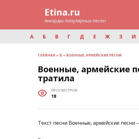
Перейти
Etina.ru
к
содержанию
Аккорды популярных песен
А
Б
В
Г
Д
Е
Ж
З
И
ГЛАВНАЯ
»
В
»
ВОЕННЫЕ, АРМЕЙСКИЕ ПЕСНИ
Военные, армейские п
тратила
ПРОСМОТРОВ
18
Текст песни Военные, армейские песни 