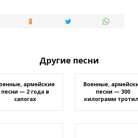
Другие песни
оенные, армейские
Военные, армейск
песни — 2 года в
песни — 300
сапогах
килограмм троти