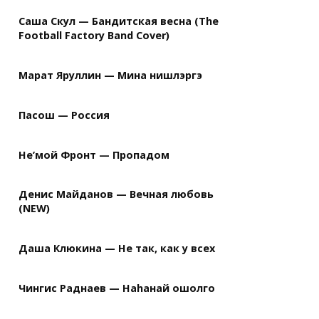
Саша Скул — Бандитская весна (The
Football Factory Band Cover)
Марат Яруллин — Мина нишлэргэ
Пасош — Россия
Не’мой Фронт — Пропадом
Денис Майданов — Вечная любовь
(NEW)
Даша Клюкина — Не так, как у всех
Чингис Раднаев — Наhанай ошолго