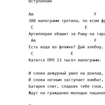
Вступление

Am                          F 

300 килограмм тротила, по всем фр
 C                      E 

Артиллерия ебашит за Рашу на тара
 Am                         F 

Есть вода во фляжке? Дай хлебну, 
 C                E 

Катится ПРП 13 тысяч килограмм.

И снова дежурный ушел на доклад, 
И снова ночным заступает комбат, 
Батарея спит, сладких тебе снов, 
Ждут на гражданке молодых пацанов