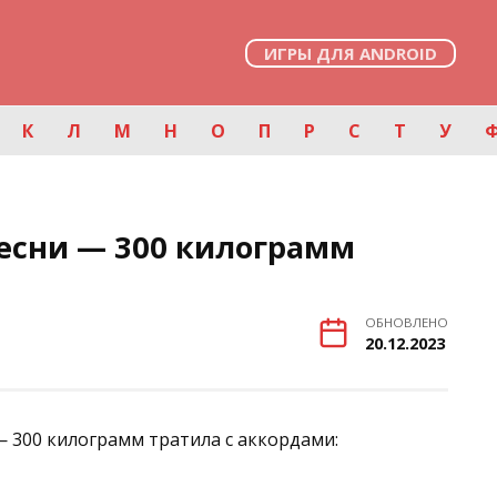
ИГРЫ ДЛЯ ANDROID
К
Л
М
Н
О
П
Р
С
Т
У
есни — 300 килограмм
ОБНОВЛЕНО
20.12.2023
— 300 килограмм тратила с аккордами: