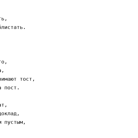
ь, 

листать. 

о, 

, 

имают тост, 

 пост. 

т, 

оклад, 

 пустым, 
