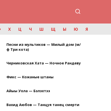
Ф
Х
Ц
Ч
Ш
Щ
Ы
Ю
Я
Песни из мультиков — Милый дом (м/
ф Три кота)
Черниковская Хата — Ночное Рандеву
Фикс — Кожаные штаны
Айыы Уола — Бэлэхтээ
Вахид Аюбов — Танцуя танец смерти