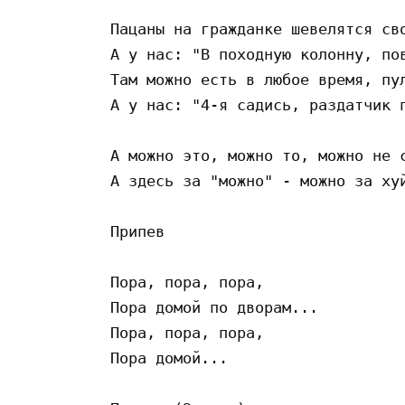
Пацаны на гражданке шевелятся сво
А у нас: "В походную колонну, пов
Там можно есть в любое время, пул
А у нас: "4-я садись, раздатчик п
А можно это, можно то, можно не с
А здесь за "можно" - можно за хуй
Припев

Пора, пора, пора, 

Пора домой по дворам... 

Пора, пора, пора, 

Пора домой...
