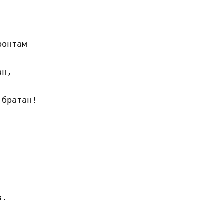
онтам  

н,  

братан! 







. 
