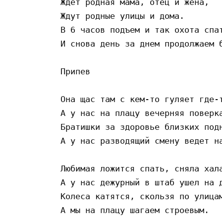
Ждет родная мама, отец и жена, 

Ждут родные улицы и дома. 

В 6 часов подъем и так охота спат
И снова день за днем продолжаем б
Припев

Она щас там с кем-то гуляет где-т
А у нас на плацу вечерняя поверка
Братишки за здоровье близких подн
А у нас разводящий смену ведет на
Любимая ложится спать, сняла хала
А у нас дежурный в штаб ушел на д
Колеса катятся, скользя по улицам
А мы на плацу шагаем строевым. 
