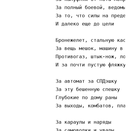
                 За полный боевой, ведомый

                 За то, что силы на пределе
                 И далеко еще до цели

                 Бронежелет, стальную каску
                 За вещь мешок, машину в тр
                 Противогаз, штык-нож, лопа
                 И за почти пустую фляжку

                 За автомат за СПДэшку

                 За эту бешенную спешку

                 Глубокие по дому раны

                 За выходы, комбатов, планы
                 За караулы и наряды

                 За самоволки и увалы
