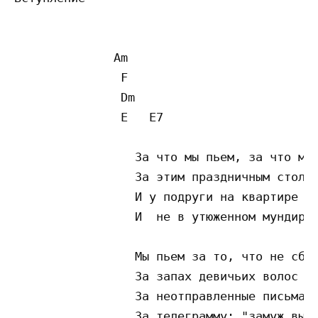
              Am

               F

               Dm

               E   E7

                 За что мы пьем, за что мы 
                 За этим праздничным столом
                 И у подруги на квартире

                 И  не в утюженном мундире

                 Мы пьем за то, что не сбыл
                 За запах девичьих волос

                 За неотправленные письма

                 За телеграмму: "замуж вышл