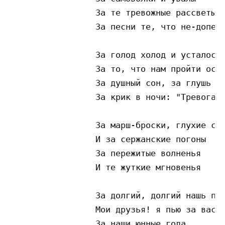
                 За те тревожные рассветы

                 За песни те, что не-допеты
                 За голод холод и усталость
                 За то, что нам пройти оста
                 За душный сон, за глушь бо
                 За крик в ночи: "Тревога р
                 За марш-броски, глухие сто
                 И за сержанские погоны

                 За пережитые волненья

                 И те жуткие мгновенья

                 За долгий, долгий нашь при
                 Мои друзья! я пью за вас.

                 За наши юнные года
