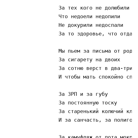
                 За тех кого не долюбили

                 Что недоели недопили

                 Не докурили недоспали

                 За то здоровье, что отдали
                 Мы пьем за письма от родны
                 За сигарету на двоих

                 За сотню верст в два-три п
                 И чтобы мать спокойно спал
                 За ЗРП и за губу

                 За постоянную тоску

                 За старенький колючий клен
                 И за санчасть, за полигон

                 За камуфляж от пота мокрый