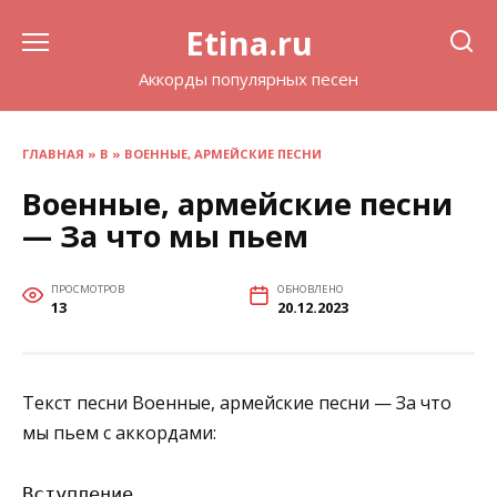
Перейти
Etina.ru
к
содержанию
Аккорды популярных песен
ГЛАВНАЯ
»
В
»
ВОЕННЫЕ, АРМЕЙСКИЕ ПЕСНИ
Военные, армейские песни
— За что мы пьем
ПРОСМОТРОВ
ОБНОВЛЕНО
13
20.12.2023
Текст песни Военные, армейские песни — За что
мы пьем с аккордами:
Вступление
