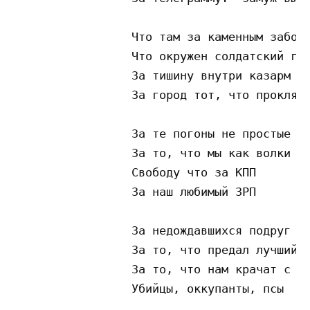
                 Что там за каменным заборо
                 Что окружен солдатский гор
                 За тишину внутри казарм

                 За город тот, что проклял 
                 За те погоны не простые

                 За то, что мы как волки зл
                 Свободу что за КПП

                 За наш любимый ЗРП

                 За недождавшихся подруг

                 За то, что предал лучший д
                 За то, что нам крачат с то
                 Убийцы, оккупанты, псы
