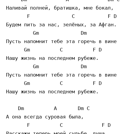
Наливай полней, братишка, мне бокал,

       F              C           F D

Будем пить за нас, зелёных, за Афган.

         Gm              Dm

Пусть напомнит тебе эта горечь в вине

      Gm          C          F D

Нашу жизнь на последнем рубеже.

         Gm              Dm

Пусть напомнит тебе эта горечь в вине

      Gm          C          F D

Нашу жизнь на последнем рубеже.

    Dm          A       Dm C

А она всегда суровая была,

       F          C             F D

Расскажи теперь моей судьбе, душа,
