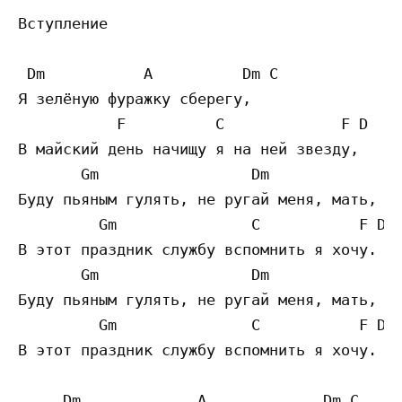
Вступление

 Dm           A          Dm C

Я зелёную фуражку сберегу,

           F          C             F D

В майский день начищу я на ней звезду,

       Gm                 Dm

Буду пьяным гулять, не ругай меня, мать,

         Gm               C           F D

В этот праздник службу вспомнить я хочу.

       Gm                 Dm

Буду пьяным гулять, не ругай меня, мать,

         Gm               C           F D

В этот праздник службу вспомнить я хочу.

     Dm             A             Dm C
