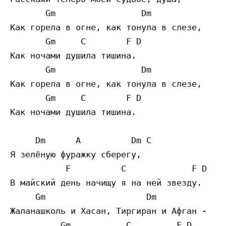
       Gm                 Dm

Как горела в огне, как тонула в слезе,

       Gm     C        F D

Как ночами душила тишина.

       Gm                 Dm

Как горела в огне, как тонула в слезе,

       Gm     C        F D

Как ночами душила тишина.

     Dm      A          Dm C

Я зелёную фуражку сберегу,

           F          C             F D

В майский день начищу я на ней звезду.

     Gm                    Dm

Жаланашколь и Хасан, Тиргиран и Афган -

          Gm           C         F D
