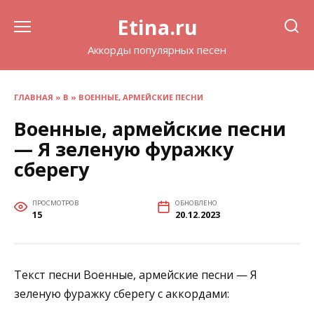
Перейти
Etina.ru
к
содержанию
Аккорды популярных песен
ГЛАВНАЯ
»
В
»
ВОЕННЫЕ, АРМЕЙСКИЕ ПЕСНИ
Военные, армейские песни
— Я зеленую фуражку
сберегу
ПРОСМОТРОВ
ОБНОВЛЕНО
15
20.12.2023
Текст песни Военные, армейские песни — Я
зеленую фуражку сберегу с аккордами: