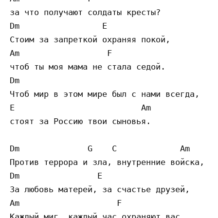
за что получают солдаты кресты? 

Dm                 E              

Стоим за запреткой охраняя покой, 

Am                  F 

чтоб ты моя мама не стала седой. 

Dm                                      

Чтоб мир в этом мире был с нами всегда, 

E                          Am 

стоят за Россию твои сыновья. 

Dm              G    C             Am 

Против террора и зла, внутренние войска, 

Dm                E 

За любовь матерей, за счастье друзей, 

Am                    F 

Каждый миг, каждый час охраняют вас, 
