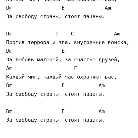
Dm                E             Am 

За свободу страны, стоят пацаны.

Dm              G    C             Am 

Против террора и зла, внутренние войска, 

Dm                E 

За любовь матерей, за счастье друзей, 

Am                    F 

Каждый миг, каждый час охраняют вас, 

Dm                E           Am 

За свободу страны, стоят пацаны.

Dm                E           Am 
