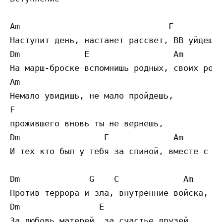
Am                              F 

Наступит день, настанет рассвет, ВВ уйдешь 
Dm             E                 Am 

На марш-броске вспомнишь родных, своих родн
Am                              

Немало увидишь, не мало пройдешь, 

F

прожившего вновь ты не вернешь, 

Dm                 E             Am 

И тех кто был у тебя за спиной, вместе с ро
Dm              G    C             Am 

Против террора и зла, внутренние войска, 

Dm                E 

За любовь матерей, за счастье друзей, 
