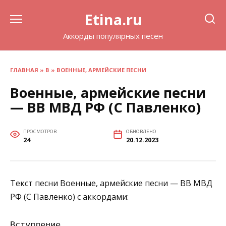
Перейти
Etina.ru
к
содержанию
Аккорды популярных песен
ГЛАВНАЯ
»
В
»
ВОЕННЫЕ, АРМЕЙСКИЕ ПЕСНИ
Военные, армейские песни
— ВВ МВД РФ (С Павленко)
ПРОСМОТРОВ
ОБНОВЛЕНО
24
20.12.2023
Текст песни Военные, армейские песни — ВВ МВД
РФ (С Павленко) с аккордами:
Вступление
