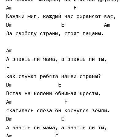
Am                    F 

Каждый миг, каждый час охраняют вас, 

Dm                E             Am 

За свободу страны, стоят пацаны. 

Am                               

А знаешь ли мама, а знаешь ли ты, 

F 

как служат ребята нашей страны? 

Dm               E              

Встав на колени обнимая кресты, 

Am                 F 

скатилась слеза он коснулся земли. 

Dm                E               

А знаешь ли мама, а знаешь ли ты, 

Am              F 
