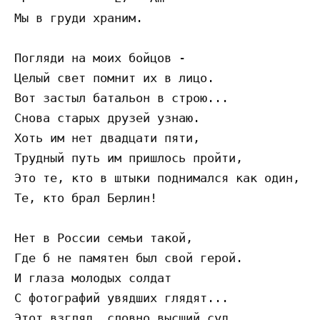
Мы в груди храним. 

Погляди на моих бойцов - 

Целый свет помнит их в лицо. 

Вот застыл батальон в строю... 

Снова старых друзей узнаю. 

Хоть им нет двадцати пяти, 

Трудный путь им пришлось пройти, 

Это те, кто в штыки поднимался как один, 

Те, кто брал Берлин! 

Нет в России семьи такой, 

Где б не памятен был свой герой. 

И глаза молодых солдат 

С фотографий увядших глядят... 

Этот взгляд, словно высший суд, 
