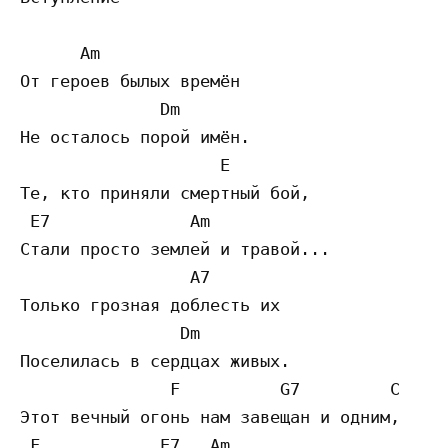
      Am  

От героев былых времён 

              Dm  

Не осталось порой имён. 

                    E  

Те, кто приняли смертный бой, 

 E7              Am  

Стали просто землей и травой... 

                 A7  

Только грозная доблесть их 

                Dm  

Поселилась в сердцах живых. 

               F          G7         C  

Этот вечный огонь нам завещан и одним, 

 F            E7   Am  
