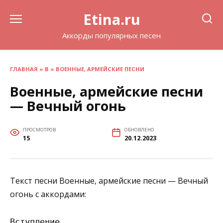
Перейти
Etina.ru
к
содержанию
Аккорды популярных песен
ГЛАВНАЯ
»
В
»
ВОЕННЫЕ, АРМЕЙСКИЕ ПЕСНИ
Военные, армейские песни
— Вечный огонь
ПРОСМОТРОВ
ОБНОВЛЕНО
15
20.12.2023
Текст песни Военные, армейские песни — Вечный
огонь с аккордами:
Вступление
