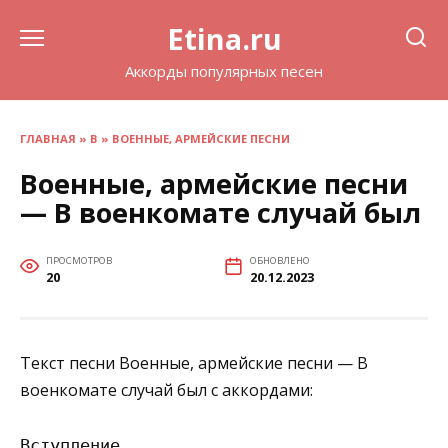
Перейти
Etina.ru
к
содержанию
Аккорды популярных песен
ГЛАВНАЯ
»
В
»
ВОЕННЫЕ, АРМЕЙСКИЕ ПЕСНИ
Военные, армейские песни
— В военкомате случай был
ПРОСМОТРОВ
ОБНОВЛЕНО
20
20.12.2023
Текст песни Военные, армейские песни — В
военкомате случай был с аккордами:
Вступление
