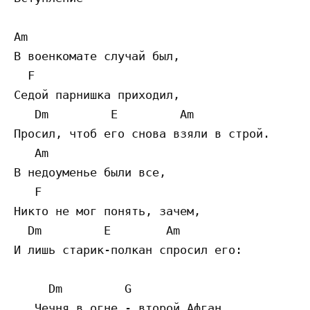
Am 

В военкомате случай был, 

  F 

Седой парнишка приходил, 

   Dm         E         Am 

Просил, чтоб его снова взяли в строй. 

   Am 

В недоуменье были все, 

   F 

Никто не мог понять, зачем, 

  Dm         E        Am 

И лишь старик-полкан спросил его: 

     Dm         G 

   Чечня в огне - второй Афган, 
