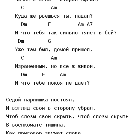
     C         Am 

   Куда же рвешься ты, пацан? 

     Dm       E         Am A7

   И что тебя так сильно тянет в бой? 

    Dm        G

   Уже там был, домой пришел, 

     C         Am 

   Израненный, но все ж живой, 

     Dm     E     Am 

   И что тебе покоя не дает?

Седой парнишка постоял, 

И взгляд свой в сторону убрал, 

Чтоб слезы свои скрыть, чтоб слезы скрыть.

В военкомате тишина, 

Как приговор звучат слова, 
