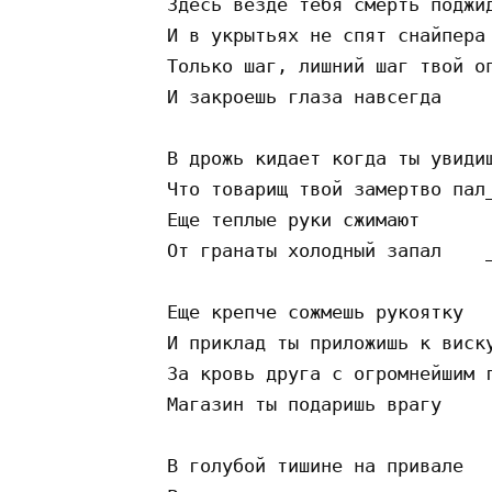
   Здесь везде тебя смерть поджид
   И в укрытьях не спят снайпера 
   Только шаг, лишний шаг твой оп
   И закроешь глаза навсегда     
   В дрожь кидает когда ты увидиш
   Что товарищ твой замертво пал_
   Еще теплые руки сжимают       
   От гранаты холодный запал    _
   Еще крепче сожмешь рукоятку

   И приклад ты приложишь к виску
   За кровь друга с огромнейшим г
   Магазин ты подаришь врагу     
   В голубой тишине на привале
