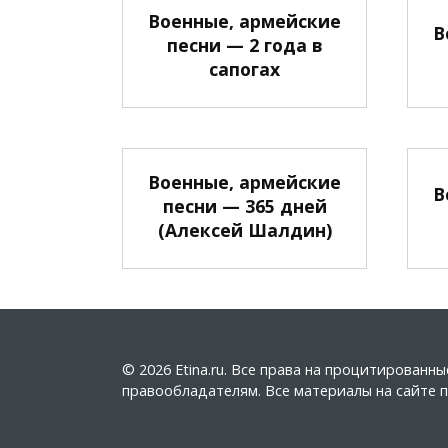
Военные, армейские
В
песни — 2 года в
сапогах
Военные, армейские
В
песни — 365 дней
(Алексей Шалдин)
© 2026 Etina.ru. Все права на процитирован
правообладателям. Все материалы на сайте пу