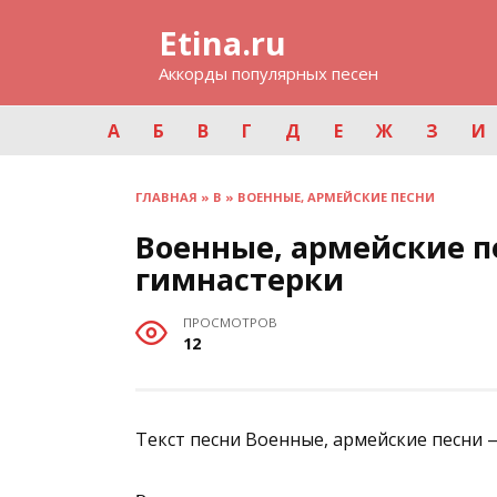
Перейти
Etina.ru
к
содержанию
Аккорды популярных песен
А
Б
В
Г
Д
Е
Ж
З
И
ГЛАВНАЯ
»
В
»
ВОЕННЫЕ, АРМЕЙСКИЕ ПЕСНИ
Военные, армейские п
гимнастерки
ПРОСМОТРОВ
12
Текст песни Военные, армейские песни 