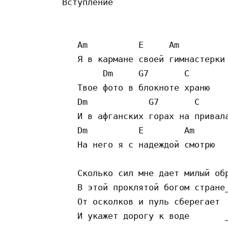
Вступление

   Am          E     Am

   Я в кармане своей гимнастерки

        Dm     G7       C

   Твое фото в блокноте храню

   Dm            G7       C      
   И в афганских горах на привала
   Dm          E        Am       
   На него я с надеждой смотрю   
   Сколько сил мне дает милый обр
   В этой проклятой богом стране_
   От осколков и пуль сберегает  
   И укажет дорогу к воде       _