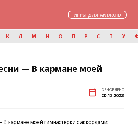
ИГРЫ ДЛЯ ANDROID
К
Л
М
Н
О
П
Р
С
Т
У
есни — В кармане моей
ОБНОВЛЕНО
20.12.2023
— В кармане моей гимнастерки с аккордами: