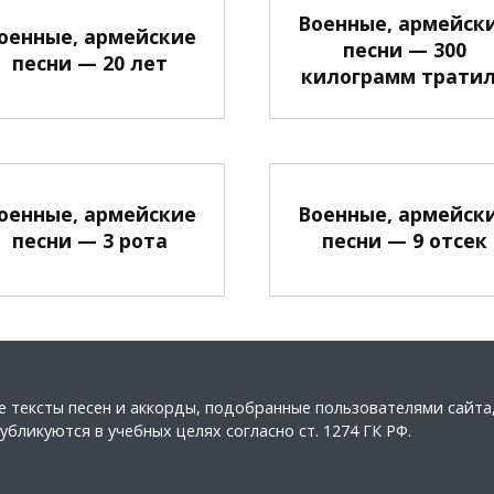
Военные, армейск
оенные, армейские
песни — 300
песни — 20 лет
килограмм трати
оенные, армейские
Военные, армейск
песни — 3 рота
песни — 9 отсек
ные тексты песен и аккорды, подобранные пользователями сайт
бликуются в учебных целях согласно ст. 1274 ГК РФ.