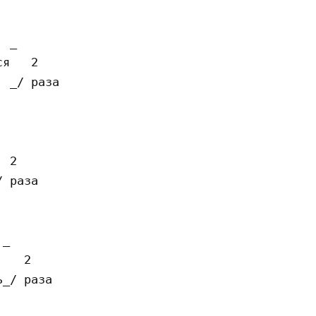
 _

я   2

 _/ раза

 2

 раза

_

   2

_/ раза
