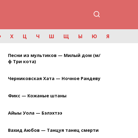
Ф
Х
Ц
Ч
Ш
Щ
Ы
Ю
Я
Песни из мультиков — Милый дом (м/
ф Три кота)
Черниковская Хата — Ночное Рандеву
Фикс — Кожаные штаны
Айыы Уола — Бэлэхтээ
Вахид Аюбов — Танцуя танец смерти