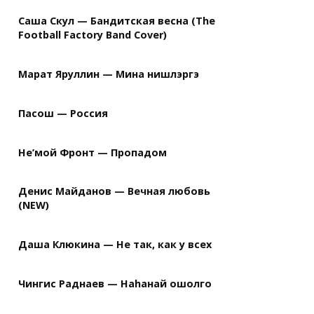
Саша Скул — Бандитская весна (The
Football Factory Band Cover)
Марат Яруллин — Мина нишлэргэ
Пасош — Россия
Не’мой Фронт — Пропадом
Денис Майданов — Вечная любовь
(NEW)
Даша Клюкина — Не так, как у всех
Чингис Раднаев — Наhанай ошолго