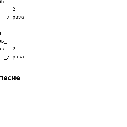
ь_

    2

 _/ раза



ь_

з   2

песне