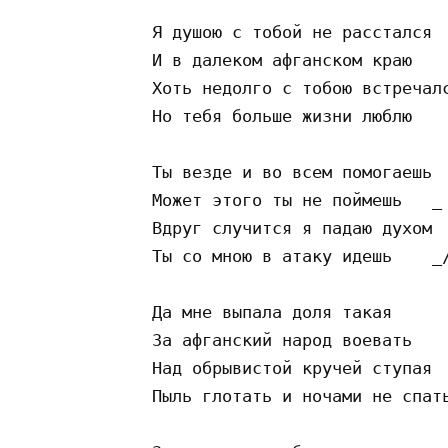
   Я душою с тобой не расстался

   И в далеком афганском краю    
   Хоть недолго с тобою встречалс
   Но тебя больше жизни люблю    
   Ты везде и во всем помогаешь

   Может этого ты не поймешь   _

   Вдруг случится я падаю духом  
   Ты со мною в атаку идешь    _/
   Да мне выпала доля такая

   За афганский народ воевать    
   Над обрывистой кручей ступая  
   Пыль глотать и ночами не спать