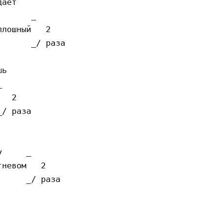
ает

      _

лошный   2

      _/ раза

ь



  2

/ раза

     _

невом   2

     _/ раза
