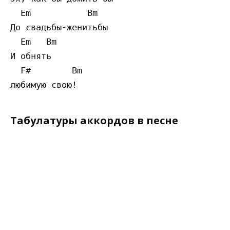
  Em           Bm

До свадьбы-женитьбы 

  Em   Bm

И обнять 

  F#        Bm

Табулатуры аккордов в песне