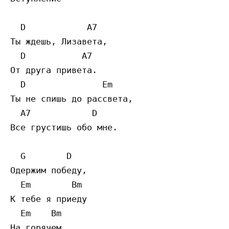
  D            A7

Ты ждешь, Лизавета, 

  D           A7

От друга привета. 

  D               Em

Ты не спишь до рассвета, 

  A7            D

Все грустишь обо мне. 

  G        D

Одержим победу, 

  Em        Bm

К тебе я приеду 

  Em    Bm       

На горячем,  
