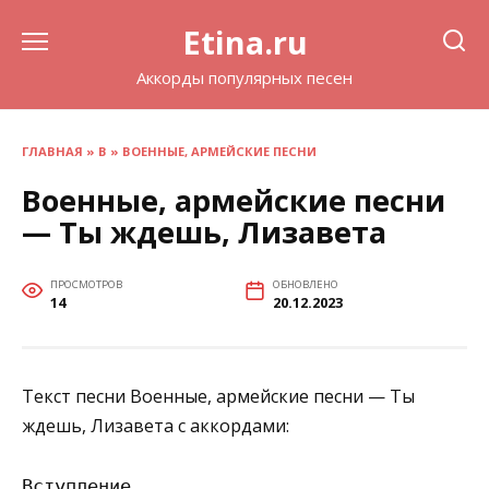
Перейти
Etina.ru
к
содержанию
Аккорды популярных песен
ГЛАВНАЯ
»
В
»
ВОЕННЫЕ, АРМЕЙСКИЕ ПЕСНИ
Военные, армейские песни
— Ты ждешь, Лизавета
ПРОСМОТРОВ
ОБНОВЛЕНО
14
20.12.2023
Текст песни Военные, армейские песни — Ты
ждешь, Лизавета с аккордами:
Вступление
