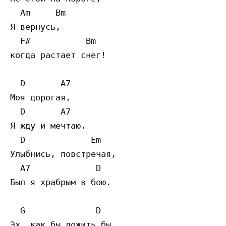
  Am     Bm

Я вернусь,  

  F#           Bm

когда растает снег! 

  D       A7

Моя дорогая, 

  D       A7

Я жду и мечтаю. 

  D             Em

Улыбнись, повстречая, 

  A7             D

Был я храбрым в бою. 

  G              D

Эх, как бы дожить бы 
