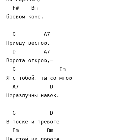
  F#    Bm

боевом коне. 

  D         A7

Приеду весною, 

  D         A7

Ворота открою,— 

  D              Em

Я с тобой, ты со мною 

  A7          D

Неразлучны навек. 

  G           D

В тоске и тревоге 

  Em         Bm

Не стой на пороге, 
