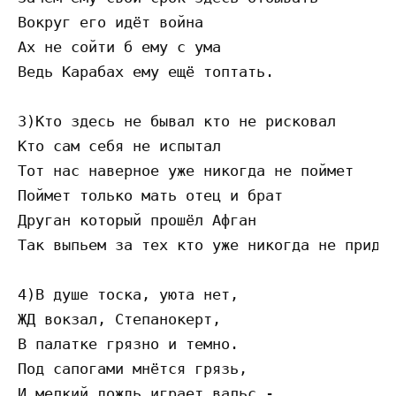
Вокруг его идёт война

Ах не сойти б ему с ума

Ведь Карабах ему ещё топтать.

3)Кто здесь не бывал кто не рисковал

Кто сам себя не испытал

Тот нас наверное уже никогда не поймет

Поймет только мать отец и брат

Друган который прошёл Афган

Так выпьем за тех кто уже никогда не придёт
4)В душе тоска, уюта нет,

ЖД вокзал, Степанокерт,

В палатке грязно и темно.

Под сапогами мнётся грязь,

И мелкий дождь играет вальс -
