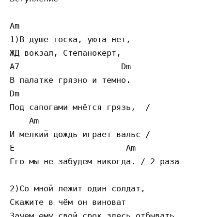
Am

1)В душе тоска, уюта нет,

ЖД вокзал, Степанокерт,

A7                     Dm 

В палатке грязно и темно.

Dm

Под сапогами мнётся грязь,  /

    Am

И мелкий дождь играет вальс /

E                       Am

Его мы не забудем никогда. / 2 раза

2)Со мной лежит один солдат,

Скажите в чём он виноват

Зачем ему свой срок здесь отбывать
