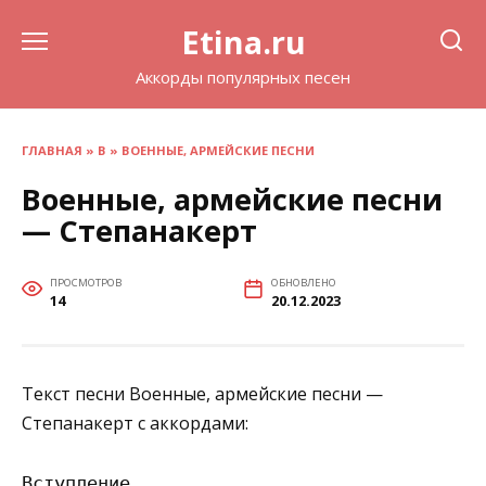
Перейти
Etina.ru
к
содержанию
Аккорды популярных песен
ГЛАВНАЯ
»
В
»
ВОЕННЫЕ, АРМЕЙСКИЕ ПЕСНИ
Военные, армейские песни
— Степанакерт
ПРОСМОТРОВ
ОБНОВЛЕНО
14
20.12.2023
Текст песни Военные, армейские песни —
Степанакерт с аккордами:
Вступление
