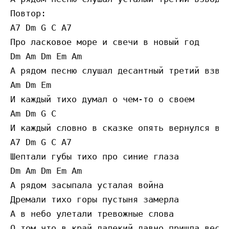
Повтор:

A7 Dm G C A7

Про ласковое море и свечи в новый год

Dm Am Dm Em Am

А рядом песню слушал десантный третий взвод
Am Dm Em

И каждый тихо думал о чем-то о своем

Am Dm G C

И каждый словно в сказке опять вернулся в д
A7 Dm G C A7

Шептали губы тихо про синие глаза

Dm Am Dm Em Am

А рядом засыпала усталая война

Дремали тихо горы пустыня замерла

А в небо улетали тревожные слова

О том что в край далекий давно пришла весна