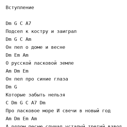
Вступление

Dm G C A7

Подсел к костру и заиграл

Dm G C Am

Он пел о доме и весне

Dm Em Am

О русской ласковой земле

Am Dm Em

Он пел про синие глаза

Dm G

Которые забыть нельзя

C Dm G C A7 Dm

Про ласковое море И свечи в новый год

Am Dm Em Am

А рядом песню слушал усталый третий взвод
