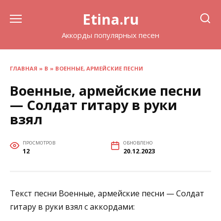
Перейти
Etina.ru
к
содержанию
Аккорды популярных песен
ГЛАВНАЯ
»
В
»
ВОЕННЫЕ, АРМЕЙСКИЕ ПЕСНИ
Военные, армейские песни
— Солдат гитару в руки
взял
ПРОСМОТРОВ
ОБНОВЛЕНО
12
20.12.2023
Текст песни Военные, армейские песни — Солдат
гитару в руки взял с аккордами: