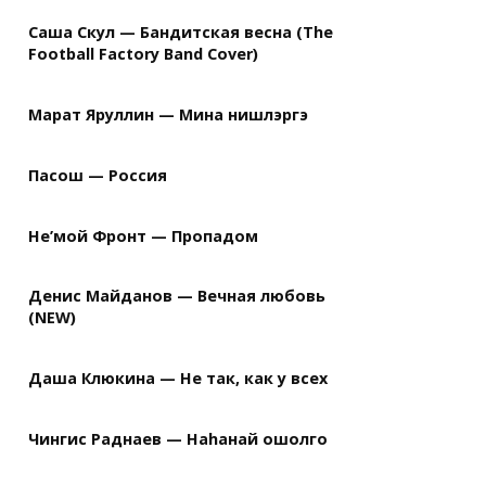
Саша Скул — Бандитская весна (The
Football Factory Band Cover)
Марат Яруллин — Мина нишлэргэ
Пасош — Россия
Не’мой Фронт — Пропадом
Денис Майданов — Вечная любовь
(NEW)
Даша Клюкина — Не так, как у всех
Чингис Раднаев — Наhанай ошолго