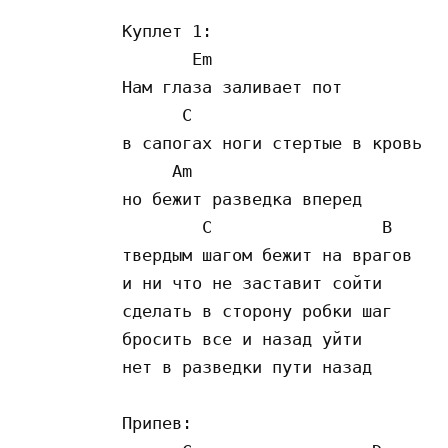
Куплет 1:

       Em

Нам глаза заливает пот

      C

в сапогах ноги стертые в кровь

     Am

но бежит разведка вперед

        C                 B

твердым шагом бежит на врагов

и ни что не заставит сойти 

сделать в сторону робки шаг 

бросить все и назад уйти

нет в разведки пути назад 

Припев:
