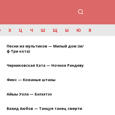
Ф
Х
Ц
Ч
Ш
Щ
Ы
Ю
Я
Песни из мультиков — Милый дом (м/
ф Три кота)
Черниковская Хата — Ночное Рандеву
Фикс — Кожаные штаны
Айыы Уола — Бэлэхтээ
Вахид Аюбов — Танцуя танец смерти