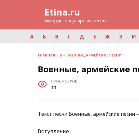
Перейти
Etina.ru
к
содержанию
Аккорды популярных песен
А
Б
В
Г
Д
Е
Ж
З
И
ГЛАВНАЯ
»
В
»
ВОЕННЫЕ, АРМЕЙСКИЕ ПЕСНИ
Военные, армейские п
ПРОСМОТРОВ
11
Текст песни Военные, армейские песни 
Вступление
