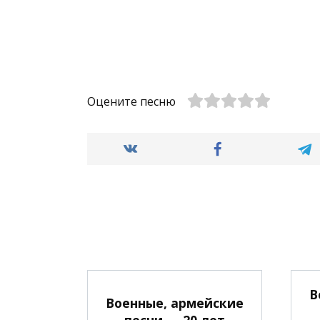
Оцените песню
В
Военные, армейские
песни — 20 лет