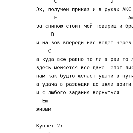
      C                  D 

Эх, получен приказ и в руках АКС

      E                        Am
за спиною стоит мой товарищ и бра
     B                           
и на зов впереди нас ведет через 
    C                            
а куда все равно то ли в рай то л
здесь меняется все даже шепот лис
нам как будто желает удачи в пути
а удача в разведки до цели дойти

и с любого задания вернуться 

  Em

живым

Куплет 2:
