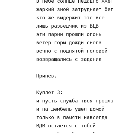
в небе солнце нещадно жжет 

жаркий зной затрудняет бег 

кто же выдержит это все

лишь разведчик из ВДВ 

эти парни прошли огонь

ветер горы дожди снега

вечно с поднятой головой 

возвращались с задания 

Припев.

Куплет 3:

и пусть служба твоя прошла 

и на дембель ушел домой 

только в памяти навсегда 

ВДВ остается с тобой 
