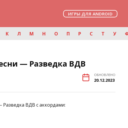
ИГРЫ ДЛЯ ANDROID
К
Л
М
Н
О
П
Р
С
Т
У
есни — Разведка ВДВ
ОБНОВЛЕНО
20.12.2023
— Разведка ВДВ с аккордами: