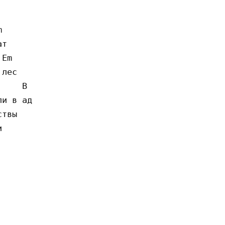
 

т 

Em

лес

    B

и в ад

твы 

 
