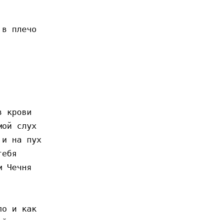
в плечо 



 крови

ой слух 

и на пух 

ебя 

 Чечня

о и как 
