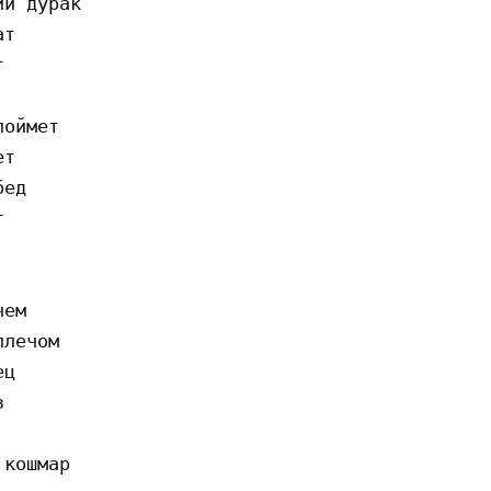
й дурак 

т 



оймет 

т 

ед 



ем 

лечом 

ц 

 

кошмар 
