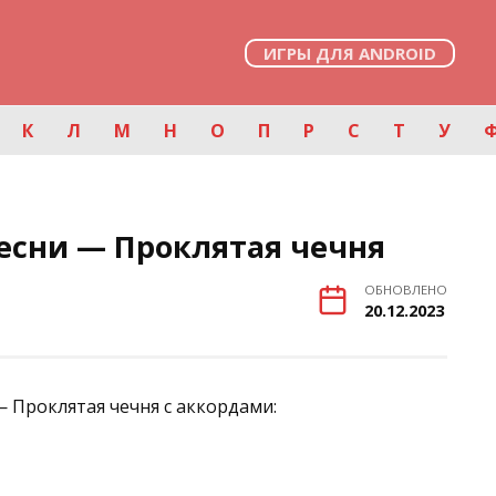
ИГРЫ ДЛЯ ANDROID
К
Л
М
Н
О
П
Р
С
Т
У
есни — Проклятая чечня
ОБНОВЛЕНО
20.12.2023
— Проклятая чечня с аккордами: