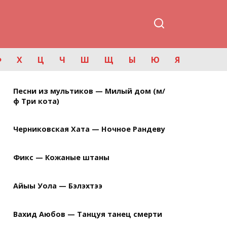
Ф
Х
Ц
Ч
Ш
Щ
Ы
Ю
Я
Песни из мультиков — Милый дом (м/
ф Три кота)
Черниковская Хата — Ночное Рандеву
Фикс — Кожаные штаны
Айыы Уола — Бэлэхтээ
Вахид Аюбов — Танцуя танец смерти