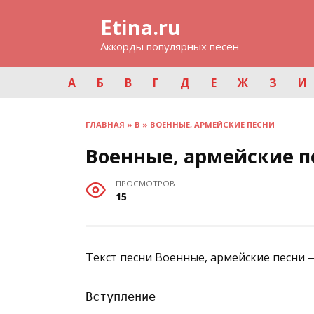
Перейти
Etina.ru
к
содержанию
Аккорды популярных песен
А
Б
В
Г
Д
Е
Ж
З
И
ГЛАВНАЯ
»
В
»
ВОЕННЫЕ, АРМЕЙСКИЕ ПЕСНИ
Военные, армейские п
ПРОСМОТРОВ
15
Текст песни Военные, армейские песни 
Вступление
