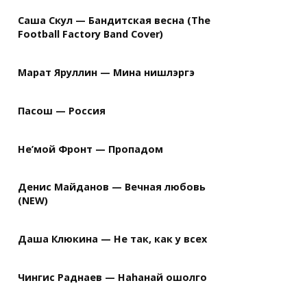
Саша Скул — Бандитская весна (The
Football Factory Band Cover)
Марат Яруллин — Мина нишлэргэ
Пасош — Россия
Не’мой Фронт — Пропадом
Денис Майданов — Вечная любовь
(NEW)
Даша Клюкина — Не так, как у всех
Чингис Раднаев — Наhанай ошолго