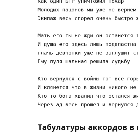
Как один БТР уничтожил пожар 

Молодых пацанов мы уже не вернем 
Экипаж весь сгорел очень быстро ж
Мать его ты не жди он останется т
И душа его здесь лишь подвластна 
плачь девчонки уже не заглушит ст
Ему пуля шальная решила судьбу

Кто вернулся с войны тот все горь
И клянется что в жизни никого не 
Кто то бога хвалил что остался жи
Табулатуры аккордов в 