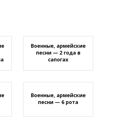
ие
Военные, армейские
песни — 2 года в
ла
сапогах
ие
Военные, армейские
песни — 6 рота