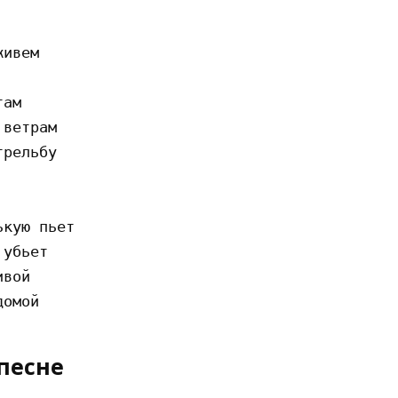


ивем

ам 

ветрам 

рельбу 

кую пьет 

убьет 

вой 

песне