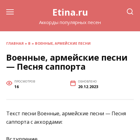
Перейти
Etina.ru
к
содержанию
Аккорды популярных песен
ГЛАВНАЯ
»
В
»
ВОЕННЫЕ, АРМЕЙСКИЕ ПЕСНИ
Военные, армейские песни
— Песня саппорта
ПРОСМОТРОВ
ОБНОВЛЕНО
16
20.12.2023
Текст песни Военные, армейские песни — Песня
саппорта с аккордами:
Вступление
