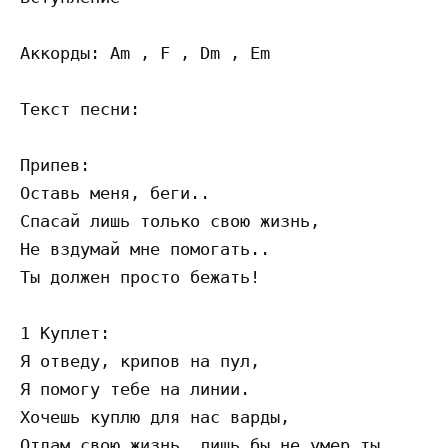
Аккорды: Am , F , Dm , Em

Текст песни:

Припев:

Оставь меня, беги..

Спасай лишь только свою жизнь,

Не вздумай мне помогать..

Ты должен просто бежать!

1 Куплет:

Я отведу, крипов на пул,

Я помогу тебе на линии.

Хочешь куплю для нас варды,

Отдам свою жизнь, лишь бы не умер ты.
