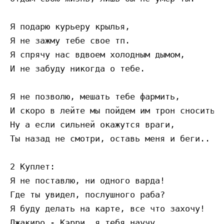
Я подарю курьеру крылья,

Я не зажму тебе свое тп.

Я спрячу нас вдвоем холодным дымом,

И не забуду никогда о тебе.

Я не позволю, мешать тебе фармить,

И скоро в лейте мы пойдем им трон сносить,

Ну а если сильней окажутся враги,

Ты назад не смотри, оставь меня и беги..

2 Куплет:

Я не поставлю, ни одного варда!

Где ты увидел, послушного раба?

Я буду делать на карте, все что захочу!

Джакиро - Кэрри, я тебя научу.
