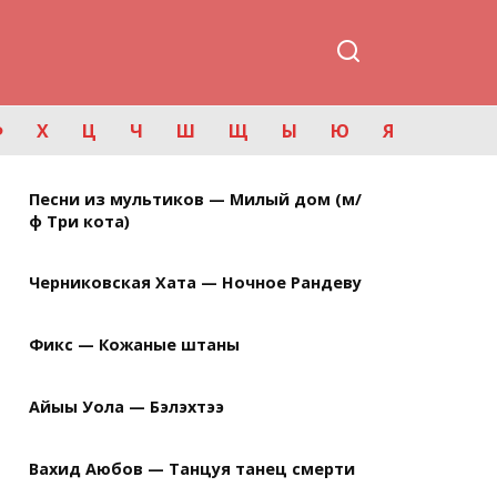
Ф
Х
Ц
Ч
Ш
Щ
Ы
Ю
Я
Песни из мультиков — Милый дом (м/
ф Три кота)
Черниковская Хата — Ночное Рандеву
Фикс — Кожаные штаны
Айыы Уола — Бэлэхтээ
Вахид Аюбов — Танцуя танец смерти