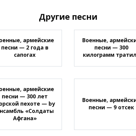
Другие песни
оенные, армейские
Военные, армейск
песни — 2 года в
песни — 300
сапогах
килограмм трати
оенные, армейские
песни — 300 лет
Военные, армейск
орской пехоте — by
песни — 9 отсек
нсамбль «Солдаты
Афгана»