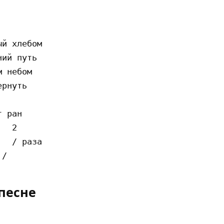
й хлебом

ий путь

 небом

рнуть

 ран 

  2

  / раза

песне