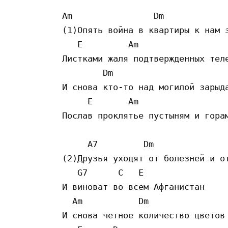
Am                Dm

(1)Опять война в квартиры к нам з
   E         Am

Листками жаля подтвержденных теле
        Dm

И снова кто-то над могилой зарыда
     E       Am

Послав проклятье пустыням и горам
     A7         Dm

(2)Друзья уходят от болезней и от
   G7      C   E

И виноват во всем Aфганистан

  Am           Dm

И снова четное количество цветов
