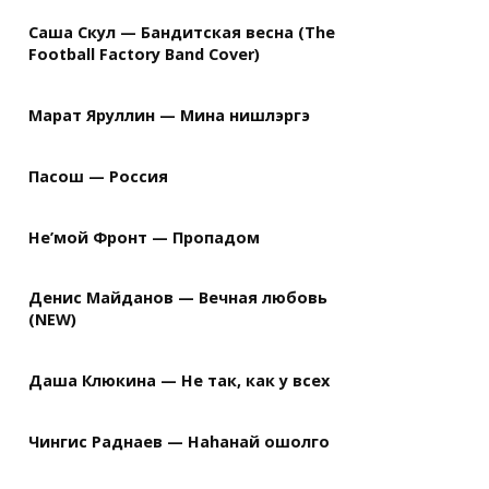
Саша Скул — Бандитская весна (The
Football Factory Band Cover)
Марат Яруллин — Мина нишлэргэ
Пасош — Россия
Не’мой Фронт — Пропадом
Денис Майданов — Вечная любовь
(NEW)
Даша Клюкина — Не так, как у всех
Чингис Раднаев — Наhанай ошолго