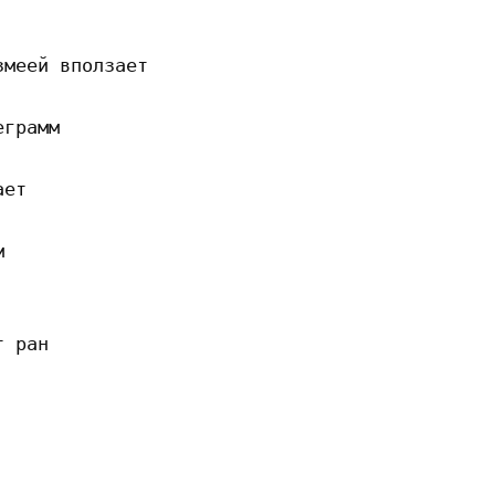
меей вползает

грамм

ет



 ран
