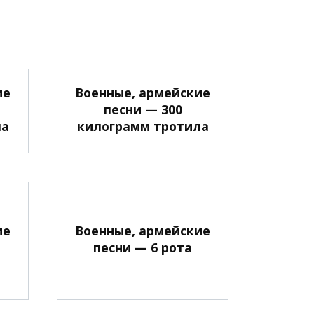
ие
Военные, армейские
песни — 300
ла
килограмм тротила
ие
Военные, армейские
песни — 6 рота