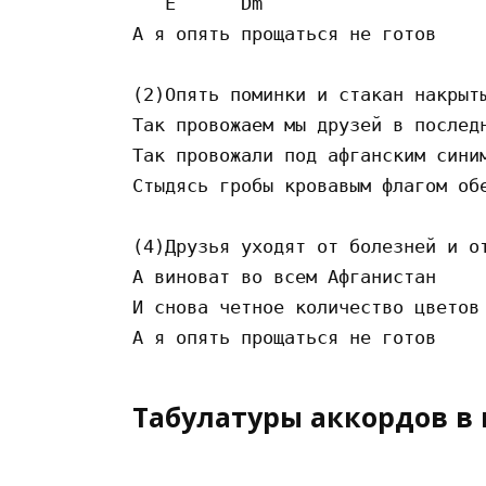
   E      Dm

A я опять прощаться не готов

(2)Опять поминки и стакан накрыты
Так провожаем мы друзей в последн
Так провожали под афганским синим
Стыдясь гробы кровавым флагом обе
(4)Друзья уходят от болезней и от
A виноват во всем Aфганистан     
И снова четное количество цветов 
Табулатуры аккордов в 