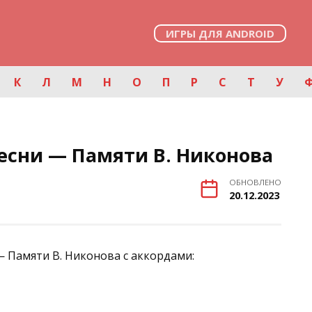
ИГРЫ ДЛЯ ANDROID
К
Л
М
Н
О
П
Р
С
Т
У
есни — Памяти В. Никонова
ОБНОВЛЕНО
20.12.2023
— Памяти В. Никонова с аккордами: