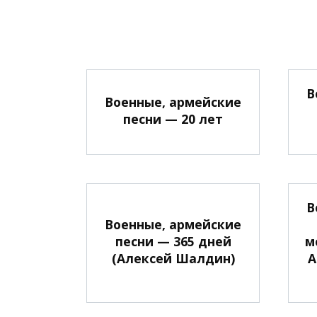
В
Военные, армейские
песни — 20 лет
В
Военные, армейские
песни — 365 дней
м
(Алексей Шалдин)
А