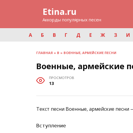
Перейти
Etina.ru
к
содержанию
Аккорды популярных песен
А
Б
В
Г
Д
Е
Ж
З
И
ГЛАВНАЯ
»
В
»
ВОЕННЫЕ, АРМЕЙСКИЕ ПЕСНИ
Военные, армейские п
ПРОСМОТРОВ
13
Текст песни Военные, армейские песни 
Вступление
