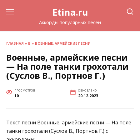
Перейти
Etina.ru
к
содержанию
Аккорды популярных песен
ГЛАВНАЯ
»
В
»
ВОЕННЫЕ, АРМЕЙСКИЕ ПЕСНИ
Военные, армейские песни
— На поле танки грохотали
(Суслов В., Портнов Г.)
ПРОСМОТРОВ
ОБНОВЛЕНО
10
20.12.2023
Текст песни Военные, армейские песни — На поле
танки грохотали (Суслов В., Портнов Г.) с
аккордами: