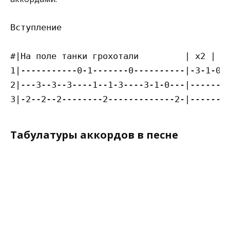
Вступление

#|На поле танки грохотали         | x2 |

1|-----------0-1-------0----------|-3-1-0--
2|---3--3--3----1--1-3----3-1-0---|------3-
Табулатуры аккордов в песне