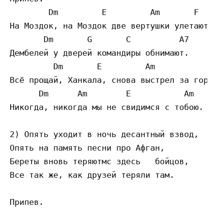
        Dm         Е         Am       F

На Моздок, на Моздок две вертушки улетают,

       Dm       G       C          А7

Дембелей у дверей командиры обнимают.

         Dm       Е         Am           F

Всё прощай, Ханкала, снова выстрел за горою
      Dm      Am        E           Am 

Никогда, никогда мы не свидимся с тобою.

2) Опять уходит в ночь десантный взвод,

Опять на память песни про Афган,

Береты вновь теряютмс здесь   бойцов,

Все так же, как друзей теряли там.

Припев.
