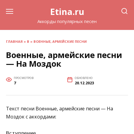
Перейти
Etina.ru
к
содержанию
Аккорды популярных песен
ГЛАВНАЯ
»
В
»
ВОЕННЫЕ, АРМЕЙСКИЕ ПЕСНИ
Военные, армейские песни
— На Моздок
ПРОСМОТРОВ
ОБНОВЛЕНО
7
20.12.2023
Текст песни Военные, армейские песни — На
Моздок с аккордами:
Вступление
