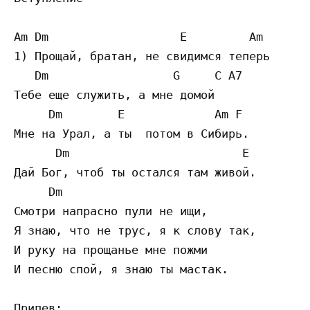
Am Dm                   E         Am

1) Прощай, братан, не свидимся теперь

   Dm                  G     C А7

Тебе еще служить, а мне домой

     Dm        E             Am F

Мне на Урал, а ты  потом в Сибирь.

      Dm                         E

Дай Бог, чтоб ты остался там живой.

     Dm

Смотри напрасно пули не ищи,

Я знаю, что не трус, я к слову так,

И руку на прощанье мне пожми

И песню спой, я знаю ты мастак.

Припев:
