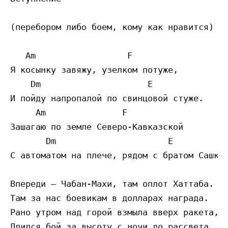
(перебором либо боем, кому как нравится)

   Am                  F

Я косынку завяжу, узелком потуже,

    Dm                     E

И пойду напропалой по свинцовой стуже.

     Am               F

Зашагаю по земле Северо-Кавказской

       Dm                      E

С автоматом на плече, рядом с братом Сашкой
Впереди — Чабан-Махи, там оплот Хаттаба.

Там за нас боевикам в долларах награда.

Рано утром над горой взмыла вверх ракета,

Длился бой за высоту с ночи до рассвета.
