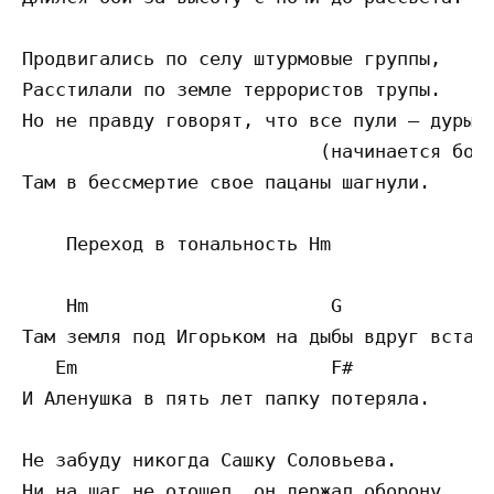
Продвигались по селу штурмовые группы,

Расстилали по земле террористов трупы.

Но не правду говорят, что все пули – дуры.

                           (начинается бой)
Там в бессмертие свое пацаны шагнули.

    Переход в тональность Hm

    Hm                      G

Там земля под Игорьком на дыбы вдруг встала
   Em                       F#

И Аленушка в пять лет папку потеряла.

Не забуду никогда Сашку Соловьева.

Ни на шаг не отошел, он держал оборону.
