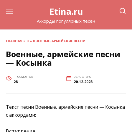
Перейти
Etina.ru
к
содержанию
Аккорды популярных песен
ГЛАВНАЯ
»
В
»
ВОЕННЫЕ, АРМЕЙСКИЕ ПЕСНИ
Военные, армейские песни
— Косынка
ПРОСМОТРОВ
ОБНОВЛЕНО
28
20.12.2023
Текст песни Военные, армейские песни — Косынка
с аккордами:
Вступление
