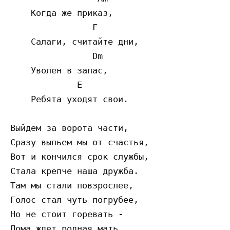
    Когда же приказ, 

                F 

    Салаги, считайте дни, 

                Dm 

    Уволен в запас, 

             E       

    Ребята уходят свои. 

Выйдем за ворота части, 

Сразу выпьем мы от счастья, 

Вот и кончился срок службы, 

Стала крепче наша дружба. 

Там мы стали повзрослее, 

Голос стал чуть погрубее, 

Но не стоит горевать - 

Дома ждет родная мать. 
