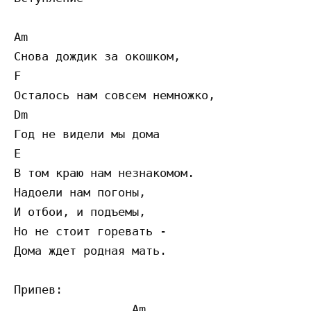
Am 

Снова дождик за окошком, 

F 

Осталось нам совсем немножко, 

Dm 

Год не видели мы дома 

E 

В том краю нам незнакомом. 

Надоели нам погоны, 

И отбои, и подъемы, 

Но не стоит горевать - 

Дома ждет родная мать. 

Припев: 

                 Am 
