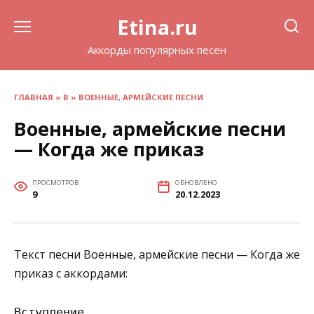
Перейти
Etina.ru
к
содержанию
Аккорды популярных песен
ГЛАВНАЯ
»
В
»
ВОЕННЫЕ, АРМЕЙСКИЕ ПЕСНИ
Военные, армейские песни
— Когда же приказ
ПРОСМОТРОВ
ОБНОВЛЕНО
9
20.12.2023
Текст песни Военные, армейские песни — Когда же
приказ с аккордами:
Вступление
