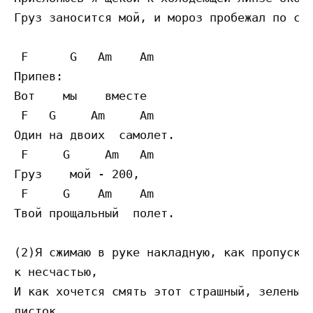
Груз заносится мой, и мороз пробежал по спи
 F      G   Am    Am

Припев:

Вот    мы    вместе

 F   G     Am     Am

Один на двоих  самолет.

 F     G     Am   Am

Груз    мой - 200,

 F     G    Am    Am

Твой прощальный  полет.

(2)Я сжимаю в руке накладную, как пропуск

к несчастью,

И как хочется смять этот страшный, зеленый

листок
