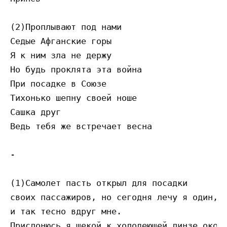
(2)Проплывают под нами

Седые Афганские горы

Я к ним зла не держу

Но будь проклята эта война

При посадке в Союзе

Тихонько шепну своей ноше

Сашка друг

Ведь тебя же встречает весна

-

(1)Самолет пасть открыл для посадки

своих пассажиров, но сегодня лечу я один,

и так тесно вдруг мне.

Прислонюсь я щекой к холодеющей линзе окошк