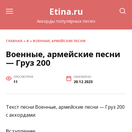
Перейти
Etina.ru
к
содержанию
Аккорды популярных песен
ГЛАВНАЯ
»
В
»
ВОЕННЫЕ, АРМЕЙСКИЕ ПЕСНИ
Военные, армейские песни
— Груз 200
ПРОСМОТРОВ
ОБНОВЛЕНО
11
20.12.2023
Текст песни Военные, армейские песни — Груз 200
с аккордами:
Вступление
