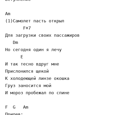
Am

(1)Самолет пасть открыл

       F+7

Для загрузки своих пассажиров

   Dm

Но сегодня один я лечу

      E

И так тесно вдруг мне

Прислонился щекой

К холодеющей линзе окошка

Груз заносится мой

И мороз пробежал по спине

F  G   Am

Припев:
