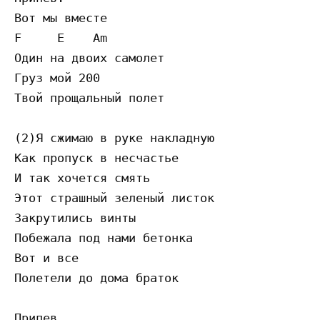
Вот мы вместе

F     E    Am

Один на двоих самолет

Груз мой 200

Твой прощальный полет

(2)Я сжимаю в руке накладную

Как пропуск в несчастье

И так хочется смять

Этот страшный зеленый листок

Закрутились винты

Побежала под нами бетонка

Вот и все

Полетели до дома браток

Припев
