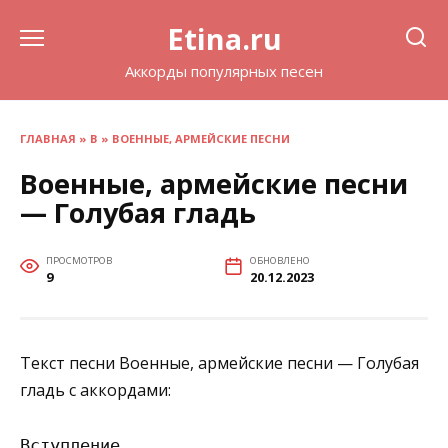
Перейти
Etina.ru
к
содержанию
Аккорды популярных песен
ГЛАВНАЯ
»
В
»
ВОЕННЫЕ, АРМЕЙСКИЕ ПЕСНИ
Военные, армейские песни
— Голубая гладь
ПРОСМОТРОВ
ОБНОВЛЕНО
9
20.12.2023
Текст песни Военные, армейские песни — Голубая
гладь с аккордами:
Вступление
