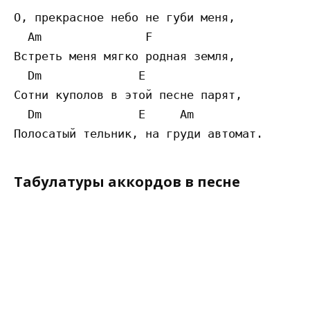
О, прекрасное небо не губи меня,  

  Am               F

Встреть меня мягко родная земля,  

  Dm              E

Сотни куполов в этой песне парят,  

  Dm              E     Am 

Табулатуры аккордов в песне