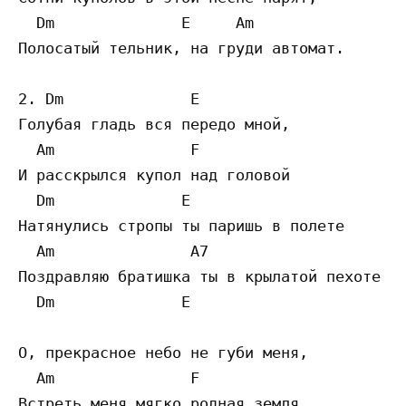
  Dm              E     Am 

Полосатый тельник, на груди автомат. 

2. Dm              E

Голубая гладь вся передо мной,  

  Am               F

И расскрылся купол над головой  

  Dm              E

Натянулись стропы ты паришь в полете  

  Am               A7 

Поздравляю братишка ты в крылатой пехоте  

  Dm              E 

О, прекрасное небо не губи меня,  

  Am               F

Встреть меня мягко родная земля,  
