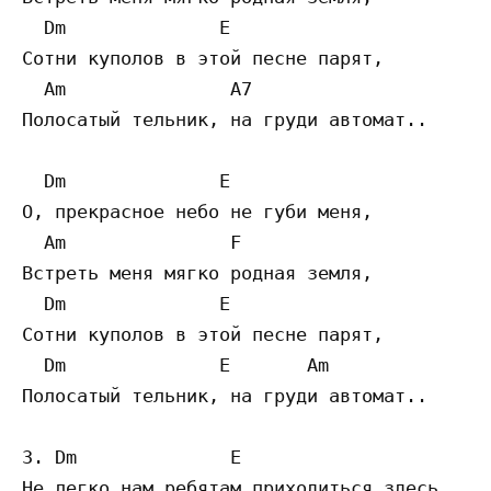
  Dm              E

Сотни куполов в этой песне парят,  

  Am               A7 

Полосатый тельник, на груди автомат.. 

  Dm              E 

О, прекрасное небо не губи меня,  

  Am               F

Встреть меня мягко родная земля,  

  Dm              E

Сотни куполов в этой песне парят,  

  Dm              E       Am 

Полосатый тельник, на груди автомат.. 

3. Dm              E

Не легко нам ребятам приходиться здесь,  
