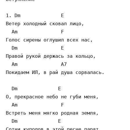
1. Dm              E

Ветер холодный сковал лицо,  

  Am               F

Голос сирены оглушил всех нас,  

  Dm               E

Правой рукой держась за кольцо,  

  Am               A7 

Покидаем ИЛ, в рай душа сорвалась. 

  Dm              E

О, прекрасное небо не губи меня,  

  Am               F

Встреть меня мягко родная земля,  

  Dm              E

Сотни куполов в этой песне парят,  
