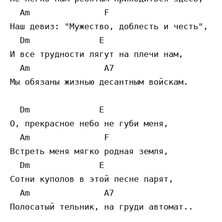
  Am               F

Наш девиз: "Мужество, доблесть и честь",  

  Dm              E

И все трудности лягут на плечи нам,  

  Am               A7 

Мы обязаны жизнью десантным войскам. 

  Dm              E 

О, прекрасное небо не губи меня,  

  Am               F

Встреть меня мягко родная земля,  

  Dm              E

Сотни куполов в этой песне парят,  

  Am               A7 

Полосатый тельник, на груди автомат.. 
