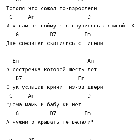
Тополя что сажал по-взрослели 

 G     Am                 D

И я сам не пойму что случилось со мной  X2 
   G          B7         Em

Две слезинки скатились с шинели 

  Em                      Am

А сестрёнка которой шесть лет 

   B7                  Em

Стук услышав кричит из-за двери 

 G     Am                 D

"Дома мамы и бабушки нет 

   G          B7         Em

А чужим открывать не велели" 

 G     Am                 D
