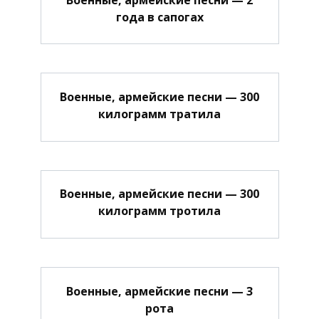
года в сапогах
Военные, армейские песни — 300
килограмм тратила
Военные, армейские песни — 300
килограмм тротила
Военные, армейские песни — 3
рота