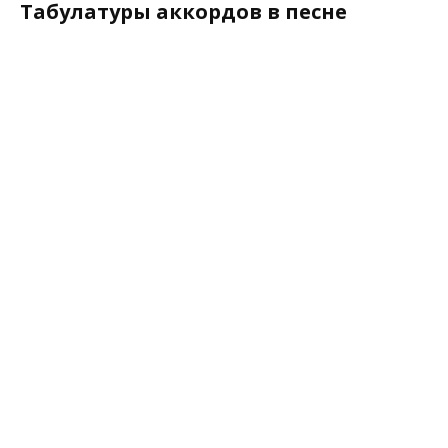
Табулатуры аккордов в песне