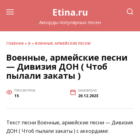
Перейти
Etina.ru
к
содержанию
Аккорды популярных песен
ГЛАВНАЯ
»
В
»
ВОЕННЫЕ, АРМЕЙСКИЕ ПЕСНИ
Военные, армейские песни
— Дивизия ДОН ( Чтоб
пылали закаты )
ПРОСМОТРОВ
ОБНОВЛЕНО
15
20.12.2023
Текст песни Военные, армейские песни — Дивизия
ДОН ( Чтоб пылали закаты ) с аккордами: