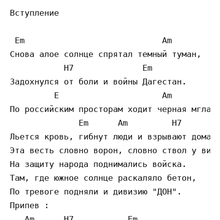
Вступление

 Em                            Am

Снова алое солнце спрятал темный туман,

           H7              Em

Задохнулся от боли и войны Дагестан.

         E                     Am

По российским просторам ходит черная мгла,

              Em      Am         H7

Льется кровь, гибнут люди и взрывают дома.

Эта весть словно ворон, словно ствол у виск
На защиту народа поднимались войска.

Там, где южное солнце раскаляло бетон,

По тревоге подняли и дивизию "ДОН".

Припев :

   Am      H7           Em
