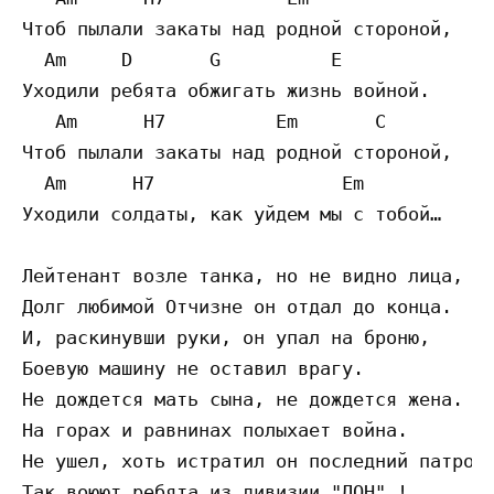
Чтоб пылали закаты над родной стороной,

  Am     D       G          E

Уходили ребята обжигать жизнь войной.

   Am      H7          Em       C

Чтоб пылали закаты над родной стороной,

  Am      H7                 Em

Уходили солдаты, как уйдем мы с тобой…

Лейтенант возле танка, но не видно лица,

Долг любимой Отчизне он отдал до конца.

И, раскинувши руки, он упал на броню,

Боевую машину не оставил врагу.

Не дождется мать сына, не дождется жена.

На горах и равнинах полыхает война.

Не ушел, хоть истратил он последний патрон 
Так воюют ребята из дивизии "ДОН" !
