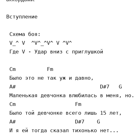
Вступление

 Схема боя:

 V_^ V  ^V^_^V^ V ^V^

 Где V - Удар вниз с приглушкой

 Cm	     Fm

 Было это не так уж и давно,

 A#	                      D#7   G

 Маленькая девчонка влюбилась в меня, но...
 Cm	              Fm

 Было той девчонке всего лишь 15 лет,

 A#	              D#7    G

 И я ей тогда сказал тихонько нет...
