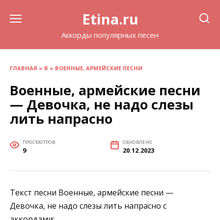
Перейти
Etina.ru
к
содержанию
Аккорды популярных песен
ГЛАВНАЯ
»
В
»
ВОЕННЫЕ, АРМЕЙСКИЕ ПЕСНИ
Военные, армейские песни
— Девочка, не надо слезы
лить напрасно
ПРОСМОТРОВ
ОБНОВЛЕНО
9
20.12.2023
Текст песни Военные, армейские песни —
Девочка, не надо слезы лить напрасно с
аккордами: