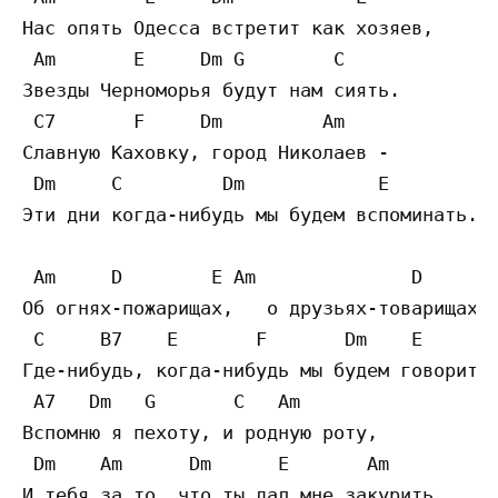
Нас опять Одесса встретит как хозяев, 

 Am       E     Dm G        C

Звезды Черноморья будут нам сиять. 

 C7       F     Dm         Am

Славную Каховку, город Николаев - 

 Dm     C         Dm            E

Эти дни когда-нибудь мы будем вспоминать. 

 Am     D        E Am              D

Об огнях-пожарищах,   о друзьях-товарищах 

 C     B7    E       F       Dm    E     

Где-нибудь, когда-нибудь мы будем говорить.
 A7   Dm   G       C   Am 

Вспомню я пехоту, и родную роту, 

 Dm    Am      Dm      E       Am 

И тебя за то, что ты дал мне закурить. 
