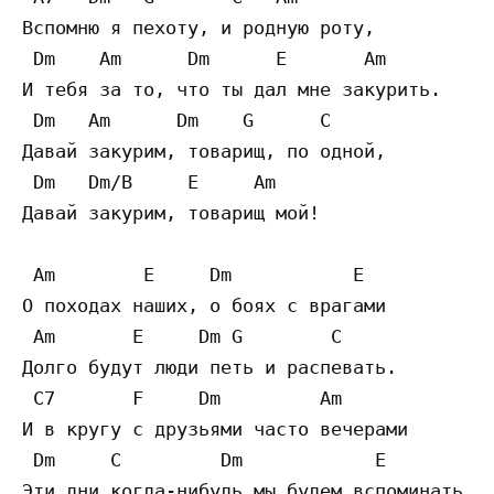
Вспомню я пехоту, и родную роту, 

 Dm    Am      Dm      E       Am 

И тебя за то, что ты дал мне закурить. 

 Dm   Am      Dm    G      C 

Давай закурим, товарищ, по одной, 

 Dm   Dm/B     E     Am 

Давай закурим, товарищ мой! 

 Am        E     Dm           E 

О походах наших, о боях с врагами 

 Am       E     Dm G        C

Долго будут люди петь и распевать. 

 C7       F     Dm         Am

И в кругу с друзьями часто вечерами 

 Dm     C         Dm            E

Эти дни когда-нибудь мы будем вспоминать. 
