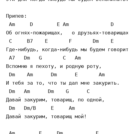
Припев:

 Am     D        E Am              D

Об огнях-пожарищах,   о друзьях-товарищах 

 C     B7    E       F       Dm    E     

Где-нибудь, когда-нибудь мы будем говорить.
 A7   Dm   G       C   Am 

Вспомню я пехоту, и родную роту, 

 Dm    Am      Dm      E       Am 

И тебя за то, что ты дал мне закурить. 

 Dm   Am      Dm    G      C 

Давай закурим, товарищ, по одной, 

 Dm   Dm/B     E     Am 

Давай закурим, товарищ мой! 

 Am        E     Dm           E 
