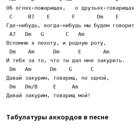
Об огнях-пожарищах,   о друзьях-товарищах 

 C     B7    E       F       Dm    E     

Где-нибудь, когда-нибудь мы будем говорить.
 A7   Dm   G       C   Am 

Вспомню я пехоту, и родную роту, 

 Dm    Am      Dm      E       Am 

И тебя за то, что ты дал мне закурить. 

 Dm   Am      Dm    G      C 

Давай закурим, товарищ, по одной, 

 Dm   Dm/B     E     Am 

Табулатуры аккордов в песне