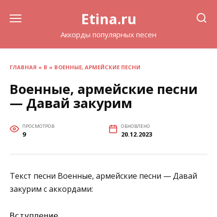
Перейти
Etina.ru
к
содержанию
Аккорды популярных песен
ГЛАВНАЯ
»
В
»
ВОЕННЫЕ, АРМЕЙСКИЕ ПЕСНИ
Военные, армейские песни
— Давай закурим
ПРОСМОТРОВ
ОБНОВЛЕНО
9
20.12.2023
Текст песни Военные, армейские песни — Давай
закурим с аккордами:
Вступление
