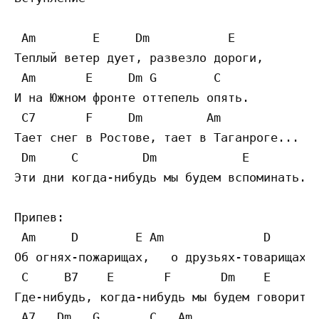
 Am        E     Dm           E 

Теплый ветер дует, развезло дороги,  

 Am       E     Dm G        C

И на Южном фронте оттепель опять.  

 C7       F     Dm         Am

Тает снег в Ростове, тает в Таганроге...  

 Dm     C         Dm            E

Эти дни когда-нибудь мы будем вспоминать. 

Припев:

 Am     D        E Am              D

Об огнях-пожарищах,   о друзьях-товарищах 

 C     B7    E       F       Dm    E     

Где-нибудь, когда-нибудь мы будем говорить.
 A7   Dm   G       C   Am 
