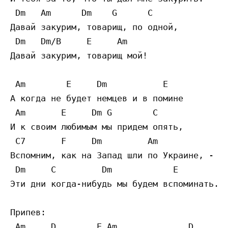
 Dm   Am      Dm    G      C 

Давай закурим, товарищ, по одной, 

 Dm   Dm/B     E     Am 

Давай закурим, товарищ мой! 

 Am        E     Dm           E 

А когда не будет немцев и в помине 

 Am       E     Dm G        C

И к своим любимым мы придем опять, 

 C7       F     Dm         Am

Вспомним, как на Запад шли по Украине, - 

 Dm     C         Dm            E

Эти дни когда-нибудь мы будем вспоминать. 

Припев:

 Am     D        E Am              D
