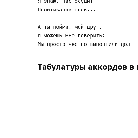
Я знаю, нас осудит  

Политиканов полк...  

А ты пойми, мой друг,  

И можешь мне поверить:  

Табулатуры аккордов в 