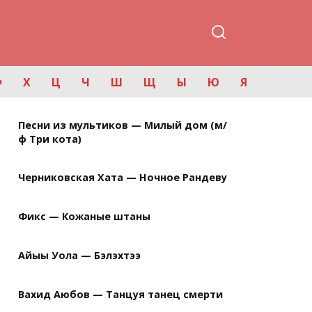
Ф
Х
Ц
Ч
Ш
Щ
Ы
Ю
Я
Песни из мультиков — Милый дом (м/
ф Три кота)
Черниковская Хата — Ночное Рандеву
Фикс — Кожаные штаны
Айыы Уола — Бэлэхтээ
Вахид Аюбов — Танцуя танец смерти