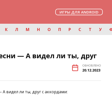
ИГРЫ ДЛЯ ANDROID
К
Л
М
Н
О
П
Р
С
Т
У
сни — А видел ли ты, друг
ОБНОВЛЕНО
20.12.2023
 А видел ли ты, друг с аккордами: