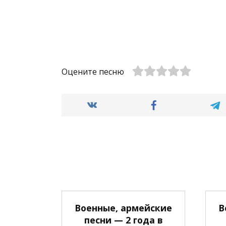
Оцените песню
Военные, армейские
В
песни — 2 года в