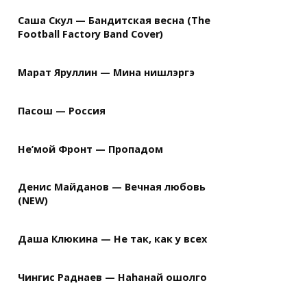
Саша Скул — Бандитская весна (The
Football Factory Band Cover)
Марат Яруллин — Мина нишлэргэ
Пасош — Россия
Не’мой Фронт — Пропадом
Денис Майданов — Вечная любовь
(NEW)
Даша Клюкина — Не так, как у всех
Чингис Раднаев — Наhанай ошолго