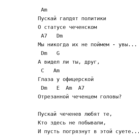
 Am  

Пускай галдят политики  

О статусе чеченском  

 A7   Dm  

Мы никогда их не поймем - увы... 
 Dm   G  

А видел ли ты, друг,  

 C   Am  

Глаза у офицерской  

 Dm   E  Am  A7  

Отрезанной чеченцем головы?  

Пускай чеченев любят те,  

Кто здесь не побывали,  

И пусть погрязнут в этой суете...