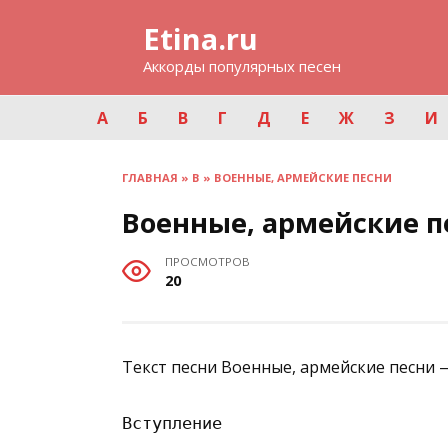
Перейти
Etina.ru
к
содержанию
Аккорды популярных песен
А
Б
В
Г
Д
Е
Ж
З
И
ГЛАВНАЯ
»
В
»
ВОЕННЫЕ, АРМЕЙСКИЕ ПЕСНИ
Военные, армейские пе
ПРОСМОТРОВ
20
Текст песни Военные, армейские песни —
Вступление
