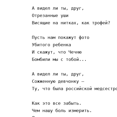
А видел ли ты, друг,  

Отрезанные уши  

Висящие на нитках, как трофей?  

Пусть нам покажут фото  

Убитого ребенка  

И скажут, что Чечню  

Бомбили мы с тобой...  

А видел ли ты, друг,  

Сожженную девчонку –  

Ту, что была российской медсестро
Как это все забыть.  

Чем нашу боль измерить.  
