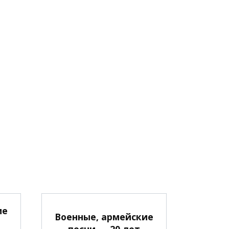
ие
Военные, армейские
песни — 20 лет