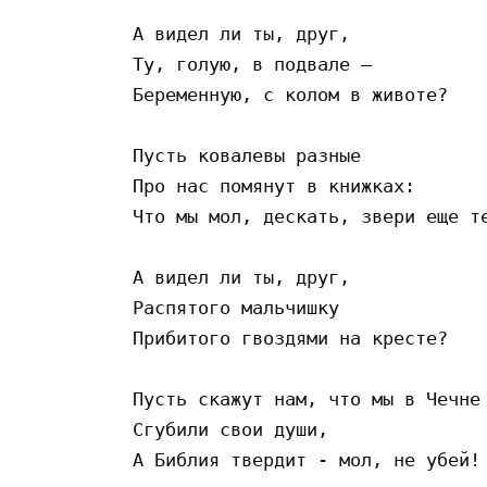
А видел ли ты, друг,  

Ту, голую, в подвале –  

Беременную, с колом в животе?  

Пусть ковалевы разные  

Про нас помянут в книжках:  

Что мы мол, дескать, звери еще те
А видел ли ты, друг,  

Распятого мальчишку  

Прибитого гвоздями на кресте?  

Пусть скажут нам, что мы в Чечне 
Сгубили свои души,  

А Библия твердит - мол, не убей! 