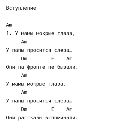
Вступление

Am

1. У мамы мокрые глаза,

     Am

У папы просится слеза…

     Dm        E    Am

Они на фронте не бывали.

     Am

У мамы мокрые глаза,

     Am

У папы просится слеза…

     Dm        E    Am

Они рассказы вспоминали.
