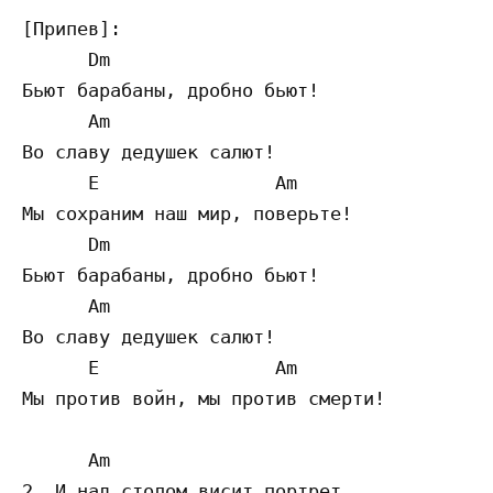
[Припев]:

      Dm

Бьют барабаны, дробно бьют!

      Am

Во славу дедушек салют!

      E                Am

Мы сохраним наш мир, поверьте!

      Dm 

Бьют барабаны, дробно бьют!

      Am

Во славу дедушек салют!

      E                Am

Мы против войн, мы против смерти!

      Am   

2. И над столом висит портрет,
