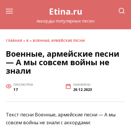
Перейти
Etina.ru
к
содержанию
Аккорды популярных песен
ГЛАВНАЯ
»
В
»
ВОЕННЫЕ, АРМЕЙСКИЕ ПЕСНИ
Военные, армейские песни
— А мы совсем войны не
знали
ПРОСМОТРОВ
ОБНОВЛЕНО
17
20.12.2023
Текст песни Военные, армейские песни — А мы
совсем войны не знали с аккордами: