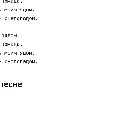
помада.

 моим ядом.

 снегопадом.

рядом.

помада.

 моим ядом.

песне