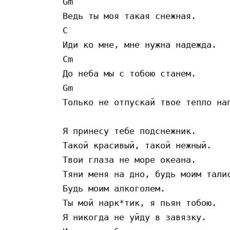
Gm

Ведь ты моя такая снежная.

C

Иди ко мне, мне нужна надежда.

Cm

До неба мы с тобою станем.

Gm

Только не отпускай твое тепло нап
Я принесу тебе подснежник.

Такой красивый, такой нежный.

Твои глаза не море океана.

Тяни меня на дно, будь моим талис
Будь моим алкоголем.

Ты мой нарк*тик, я пьян тобою.

Я никогда не уйду в завязку.
