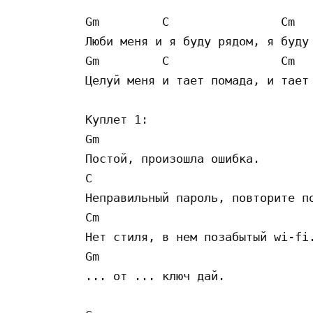
Gm         C                Cm   
Люби меня и я буду рядом, я буду 
Gm         C                Cm   
Целуй меня и тает помада, и тает 
Куплет 1:

Gm                             

Постой, произошла ошибка.

C

Неправильный пароль, повторите по
Cm 

Нет стиля, в нем позабытый wi-fi.
Gm

... от ... ключ дай.
