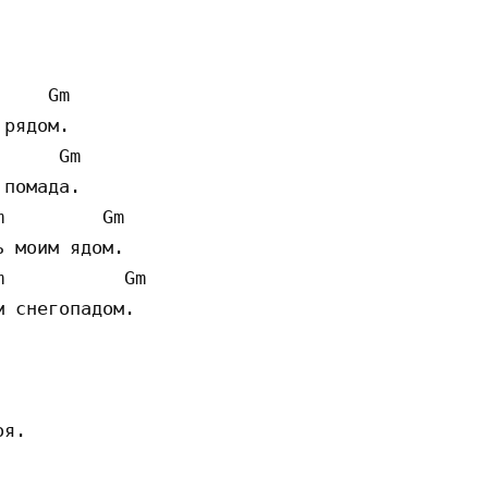
    Gm

рядом.

     Gm

помада.

         Gm

 моим ядом.

           Gm

 снегопадом.

я.
