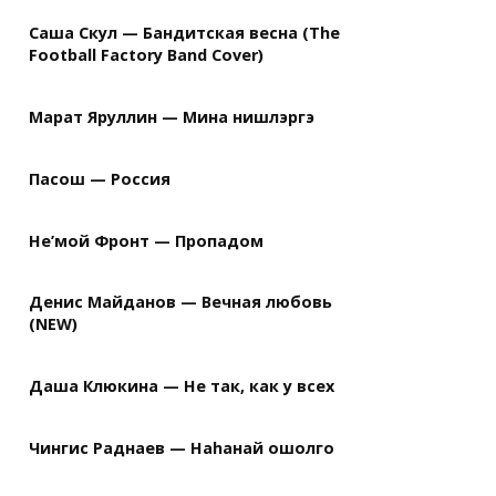
Саша Скул — Бандитская весна (The
Football Factory Band Cover)
Марат Яруллин — Мина нишлэргэ
Пасош — Россия
Не’мой Фронт — Пропадом
Денис Майданов — Вечная любовь
(NEW)
Даша Клюкина — Не так, как у всех
Чингис Раднаев — Наhанай ошолго