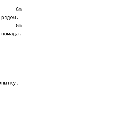
     Gm

рядом.

     Gm

помада.

пытку.


