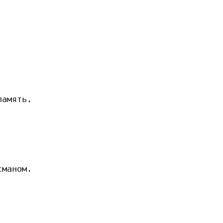
амять.

маном.
