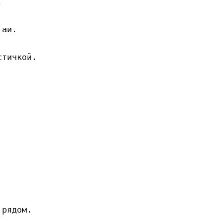


аи.

тичкой.

рядом.
