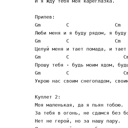
И я жду тебя моя кареглазка.

Припев:

Gm         C                Cm   
Люби меня и я буду рядом, я буду 
Gm         C                Cm   
Целуй меня и тает помада, и тает 
Gm         C                   Cm
Прошу тебя - будь моим ядом, будь
Gm         C                   Cm
Укрою нас своим снегопадом, своим
Куплет 2:

Моя маленькая, да я пьян тобою.

За тебя в огонь, не сдамся без бо
Нет не герой, но за нашу пару.
