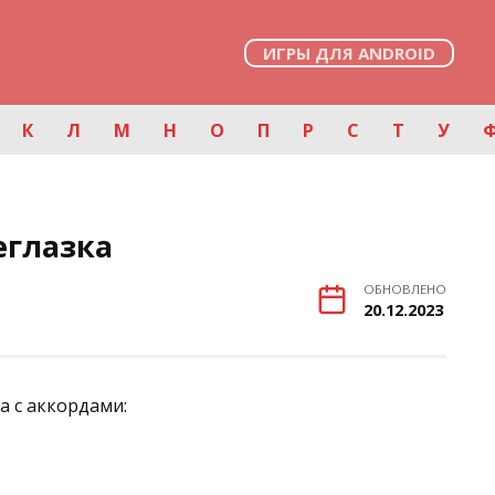
ИГРЫ ДЛЯ ANDROID
К
Л
М
Н
О
П
Р
С
Т
У
еглазка
ОБНОВЛЕНО
20.12.2023
а с аккордами: