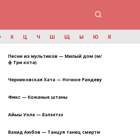
Ф
Х
Ц
Ч
Ш
Щ
Ы
Ю
Я
Песни из мультиков — Милый дом (м/
ф Три кота)
Черниковская Хата — Ночное Рандеву
Фикс — Кожаные штаны
Айыы Уола — Бэлэхтээ
Вахид Аюбов — Танцуя танец смерти