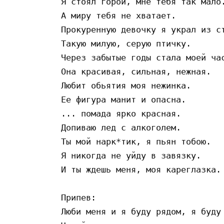
Я стоял горой, мне тебя так мало.
А миру тебя не хватает.

Прокуренную девочку я украл из ст
Такую милую, серую птичку.

Через забытые годы стала моей час
Она красивая, сильная, нежная.

Любит обьятия моя нежинка.

Ее фигура манит и опасна.

... помада ярко красная.

Допиваю лед с алкоголем.

Ты мой нарк*тик, я пьян тобою.

Я никогда не уйду в завязку.

И ты ждешь меня, моя кареглазка.

Припев:

Люби меня и я буду рядом, я буду 