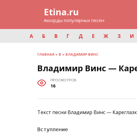
Перейти
Etina.ru
к
содержанию
Аккорды популярных песен
А
Б
В
Г
Д
Е
Ж
З
И
ГЛАВНАЯ
»
В
»
ВЛАДИМИР ВИНС
Владимир Винс — Кар
ПРОСМОТРОВ
16
Текст песни Владимир Винс — Кареглазк
Вступление
